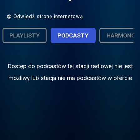
run, educational, freeform,
college/community, terrestrial/Internet
radio!
Odwiedź stronę internetową
PLAYLISTY
PODCASTY
HARMONOG
Dostęp do podcastόw tej stacji radiowej nie jest
możliwy lub stacja nie ma podcastόw w ofercie