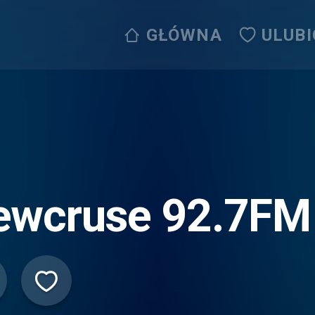
GŁÓWNA
ULUB
ewcruse 92.7FM