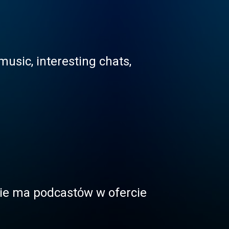
usic, interesting chats,
 nie ma podcastόw w ofercie