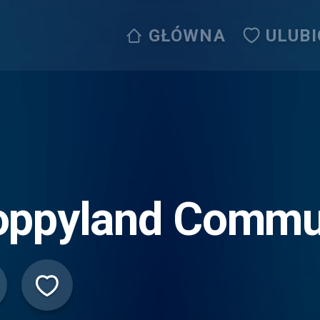
GŁÓWNA
ULUB
oppyland Commun