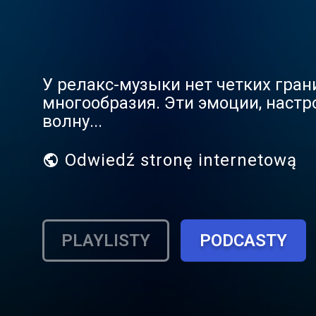
У релакс-музыки нет четких грани
многообразия. Эти эмоции, настр
волну...
Odwiedź stronę internetową
PLAYLISTY
PODCASTY