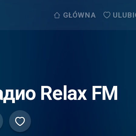
GŁÓWNA
ULUB
адио Relax FM