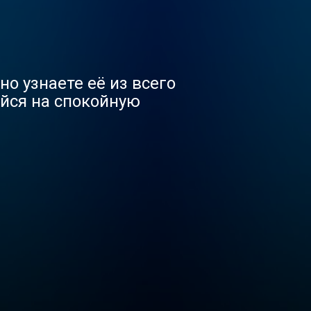
о узнаете её из всего
ойся на спокойную