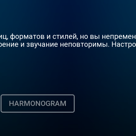
ц, форматов и стилей, но вы непременн
оение и звучание неповторимы. Настр
HARMONOGRAM