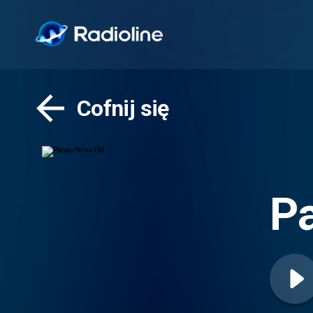
Cofnij się
Р