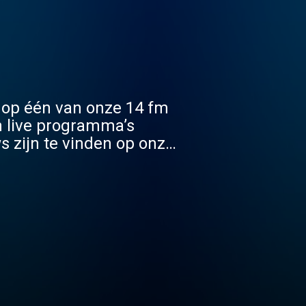
 op één van onze 14 fm
n live programma’s
s zijn te vinden op onze
op gevonden kan worden.