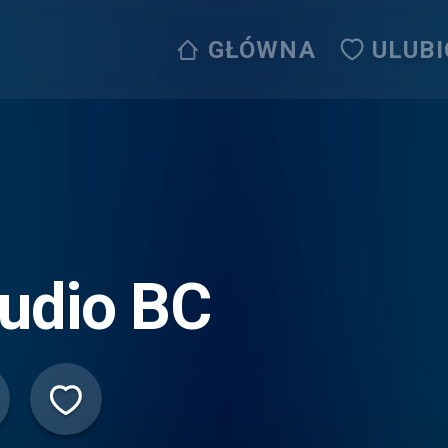
GŁÓWNA
ULUB
udio BC