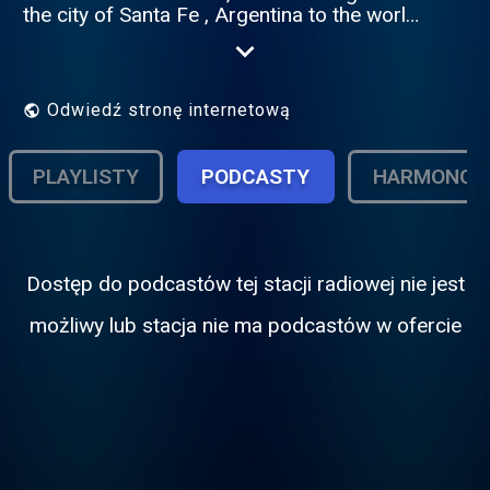
the city of Santa Fe , Argentina to the world,
Tune , always ONLINE thanks to the
Radionomy platform.
Odwiedź stronę internetową
PLAYLISTY
PODCASTY
HARMONOG
Dostęp do podcastόw tej stacji radiowej nie jest
możliwy lub stacja nie ma podcastόw w ofercie