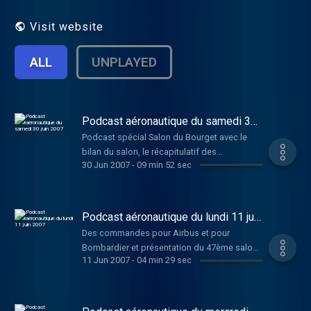
Visit website
ALL
UNPLAYED
Podcast aéronautique du samedi 30
juin 2007
Podcast spécial Salon du Bourget avec le
bilan du salon, le récapitulatif des
30 Jun 2007
-
09 min 52 sec
commandes, d'autres actualités et des
information sur le 48ème fêtant les 100 ans
du salon
Podcast aéronautique du lundi 11 juin
2007
Des commandes pour Airbus et pour
Bombardier et présentation du 47ème salon
11 Jun 2007
-
04 min 29 sec
du bourget à la presse.