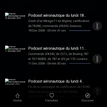
777 livré, premier 747 pour la
TNT,négociations pour des 787, et
problèmes sur les aéroports.
Podcast aéronautique du lundi 18
décembre 2006
Crash d'un Mirage F1 en Algérie, certification
de l'A380, commande d'A330, livraison
18 Dec 2006
-
05 min 41 sec
d'hélicoptères de constructeurs du groupe
EADS, commande et livraiosn de boeing,
premier vol du f-35 , commande de
Bombardier Q300 par les gardes côte
Podcast aéronautique du lundi 11
japonais et livraison d'un casa pour les
décembre 2006
Commande d'A340, de C27J, de Boeing 787
gardes côte américains.
et 737-900ER, de 787 et d'E-jet 170. Livraison
11 Dec 2006
-
04 min 30 sec
d'E-jet 170 et de super Tucano
Podcast aéronautique du lundi 4
décembre 2006
Fin de la campagne de certification de l'A380,
début du programme de l'A350XWB,
4 Dec 2006
-
03 min 27 sec
commande de Boeing 737-800 par Air Berlin,
Home
Favorites
Discover
livraisons de 737-800, de 777-300ER, de 747-
400F, de EA-18G, de C-17. Commande de 3