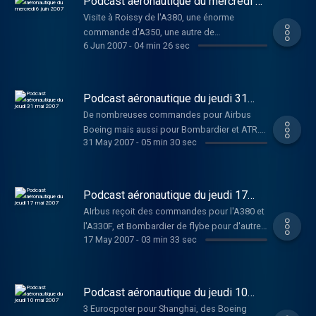
Podcast aéronautique du mercredi 6
juin 2007
Visite à Roissy de l'A380, une énorme
commande d'A350, une autre de
6 Jun 2007
-
04 min 26 sec
monocoulois et d'A330, Eurocopter ouvre un
centre de maintenance et reçoit une
commande, Boeing a reçu une commande
pour des 787 et de 737.
Podcast aéronautique du jeudi 31
mai 2007
De nombreuses commandes pour Airbus
Boeing mais aussi pour Bombardier et ATR.
31 May 2007
-
05 min 30 sec
Début de construction de l'usine Airbus en
Chine
Podcast aéronautique du jeudi 17
mai 2007
AIrbus reçoit des commandes pour l'A380 et
l'A330F, et Bombardier de flybe pour d'autres
17 May 2007
-
03 min 33 sec
Q400
Podcast aéronautique du jeudi 10
mai 2007
3 Eurocpoter pour Shanghai, des Boeing