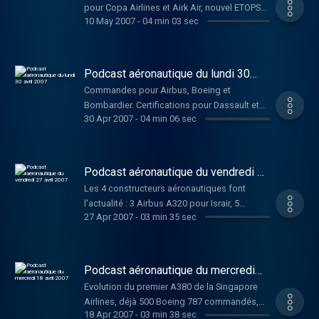
pour Copa Airlines et Airk Air, nouvel ETOPS
10 May 2007
-
04 min 03 sec
pour l'Embraer 190, 3 Q300 pour Air
Philipinnes.
Podcast aéronautique du lundi 30
avril 2007
Commandes pour Airbus, Boeing et
Bombardier. Certifications pour Dassault et
30 Apr 2007
-
04 min 06 sec
Boeing.
Podcast aéronautique du vendredi 27
avril 2007
Les 4 constructeurs aéronautiques font
l'actualité : 3 Airbus A320 pour Israir, 5
27 Apr 2007
-
03 min 35 sec
Boeing 737-700 pour CIT Aerospace, 15 CRJ-
900 pour Lufthansa, projet d'étude d'avion
militaire pour Embraer.
Podcast aéronautique du mercredi
18 avril 2007
Evolution du premier A380 de la Singapore
Airlines, déjà 500 Boeing 787 commandés,
18 Apr 2007
-
03 min 38 sec
commande d'Apache par l'US Army,