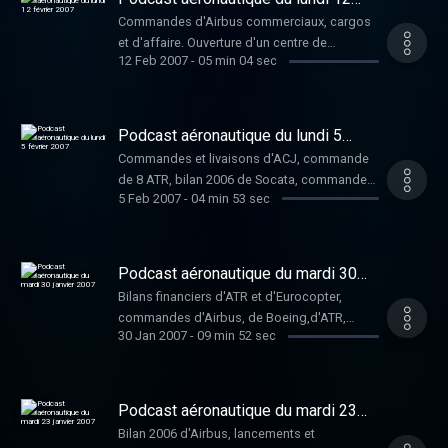
février 2007
Commandes d'Airbus commerciaux, cargos
et d'affaire. Ouverture d'un centre de
12 Feb 2007
-
05 min 04 sec
formation de pilote par ATR en Inde.
Commande de CRJ900.
Podcast aéronautique du lundi 5
février 2007
Commandes et livaisons d'ACJ, commande
de 8 ATR, bilan 2006 de Socata, commande
5 Feb 2007
-
04 min 53 sec
de 4 C-17 Globemaster par le Canada, choix
de moteurs pour les A321 d'Air China et le
refus d'Air France-KLM de fusionner avec
Alitalia.
Podcast aéronautique du mardi 30
janvier 2007
Bilans financiers d'ATR et d'Eurocopter,
commandes d'Airbus, de Boeing,d'ATR,
30 Jan 2007
-
09 min 52 sec
première livraison d'un 737NG à une
compagnie chinoise
Podcast aéronautique du mardi 23
janvier 2007
Bilan 2006 d'Airbus, lancements et