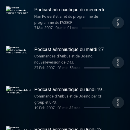
version cargo, commande de Canadair et
livraison d'Embraer et sortie de piste
Podcast aéronautique du mercredi 7
meurtrière en Idonésie.
mars 2007
Plan Power8 et arret du programme du
programme de l'A380F
7 Mar 2007
-
04 min 01 sec
Podcast aéronautique du mardi 27
février 2007
Commandes d'Airbus et de Boeing,
nouvelleversion de CRJ.
27 Feb 2007
-
03 min 58 sec
Podcast aéronautique du lundi 19
février 2007
Commande d'Airbus et de Boeing par CIT
group et UPS.
19 Feb 2007
-
03 min 32 sec
Podcast aéronautique du lundi 12