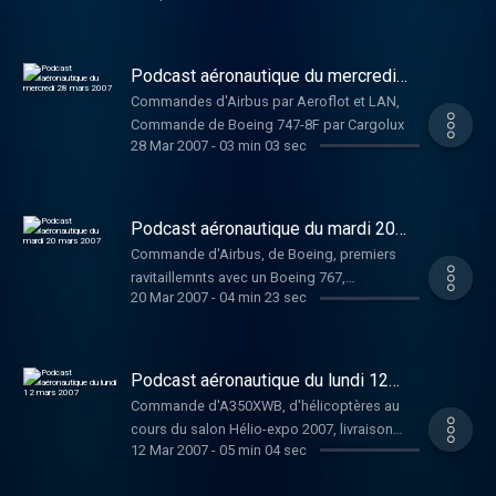
confirmation d'options par Embraer
Podcast aéronautique du mercredi
28 mars 2007
Commandes d'Airbus par Aeroflot et LAN,
Commande de Boeing 747-8F par Cargolux
28 Mar 2007
-
03 min 03 sec
Podcast aéronautique du mardi 20
mars 2007
Commande d'Airbus, de Boeing, premiers
ravitaillemnts avec un Boeing 767,
20 Mar 2007
-
04 min 23 sec
commande de Bombardier.
Podcast aéronautique du lundi 12
mars 2007
Commande d'A350XWB, d'hélicoptères au
cours du salon Hélio-expo 2007, livraison
12 Mar 2007
-
05 min 04 sec
d'un casa à la Finlande, commande de
Boeing, début des conversions de 767 en