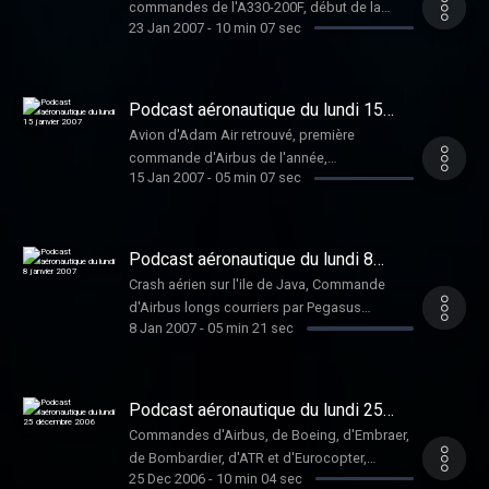
commandes de l'A330-200F, début de la
23 Jan 2007
-
10 min 07 sec
construction du 787 avec l'aide du 747-
400LCF, livraison d'apache, construction du
centième raptor, commande de CRJ900 et
agrandissement de la SLCA
Podcast aéronautique du lundi 15
janvier 2007
Avion d'Adam Air retrouvé, première
commande d'Airbus de l'année,
15 Jan 2007
-
05 min 07 sec
transformations d'options chez Airbus et
Boeing, livraison du premier Socata TBM 850
en France
Podcast aéronautique du lundi 8
janvier 2007
Crash aérien sur l'ile de Java, Commande
d'Airbus longs courriers par Pegasus
8 Jan 2007
-
05 min 21 sec
Aviation, commande de 787 par Jet Airways,
des Chinook pour l'US Army, livraison
d'Apaches à l'Egypte, livraison du premier E-
jet 190 à US Airways et nouveau chasseur
Podcast aéronautique du lundi 25
chinois.
décembre 2006
Commandes d'Airbus, de Boeing, d'Embraer,
de Bombardier, d'ATR et d'Eurocopter,
25 Dec 2006
-
10 min 04 sec
livraison d' un A340-600 pour VIP, 600 ème