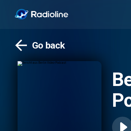
Go back
Be
Po