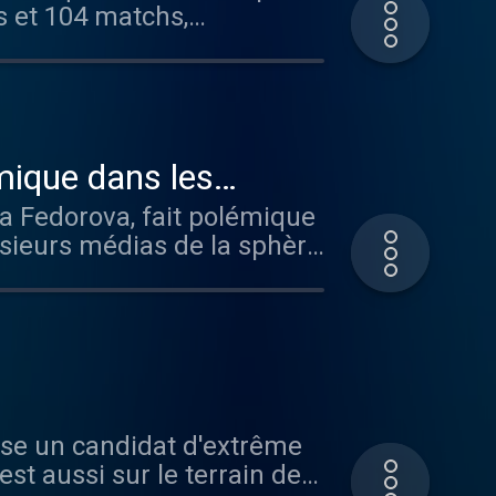
s et 104 matchs,
ers colossaux. Entre
t des rédactions et
 s'annonce comme un rendez-
mique dans les
ia Fedorova, fait polémique
usieurs médias de la sphère
ose un candidat d'extrême
est aussi sur le terrain des