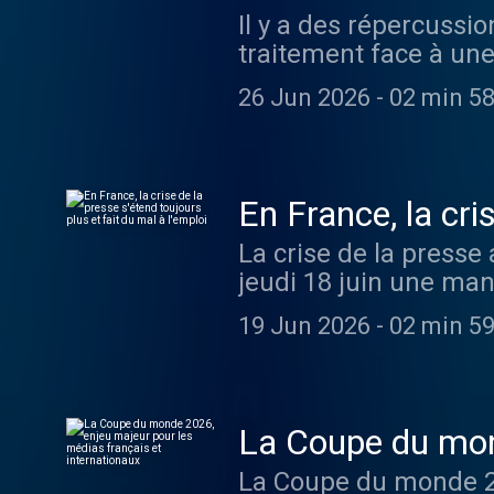
Il y a des répercussi
traitement face à une
26 Jun 2026
-
02 min 58
En France, la cri
l'emploi
La crise de la presse
jeudi 18 juin une mani
19 Jun 2026
-
02 min 59
La Coupe du mond
internationaux
La Coupe du monde 20