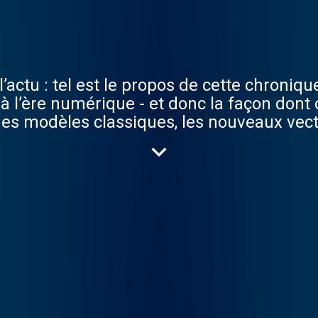
’actu : tel est le propos de cette chroniq
à l’ère numérique - et donc la façon dont 
des modèles classiques, les nouveaux vect
 qui seront explorés sur la planète média
chent la France, une attention particuliè
as, notamment intéressant les pays du Sud
ue sur la façon dont les médias couvrent 
ux-mêmes transformés par une actualité qu
égies».