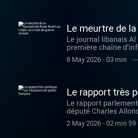
la présence d'Israël q
la Slovénie seront ab
également appelé au 
Le meurtre de la 
minoré
Le journal libanais A
première chaîne d'inf
Amal Khalil.
8 May 2026
-
03 min
Le rapport très p
Le rapport parlementai
député Charles Allonc
Rassemblement nation
2 May 2026
-
02 min 59
présent les principal