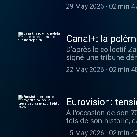
médias que se joue la
29 May 2026
-
02 min 4
Canal+: la polémi
D'après le collectif 
signé une tribune dén
secoué le monde du 7e
22 May 2026
-
02 min 4
signataires avant la
dernier a affirmé ne p
Eurovision: tensi
l'édition 2026
À l'occasion de son 70
fois de son histoire,
samedi 16 mai 2026. 
15 May 2026
-
02 min 4
de la participation d