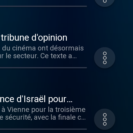
 tribune d'opinion
els du cinéma ont désormais
 le secteur. Ce texte a
i, ils étaient 600
anal+, Maxime Saada. Ce
de ce texte.
nce d'Israël pour
r à Vienne pour la troisième
sécurité, avec la finale ce
ée par la polémique autour
récédentes éditions, c'est