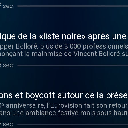
 confrontation.
7 sec
que de la «liste noire» après une
Zapper Bolloré, plus de 3 000 professionn
onçant la mainmise de Vincent Bolloré sur
 art, en plein festival de Cannes. Le 17 ma
8 sec
 déclaration polémique du président de C
lus vouloir travailler avec les signataires 
ons et boycott autour de la prése
ᵉ anniversaire, l'Eurovision fait son retou
 dans une ambiance festive mais sous haute 
Cette édition est une nouvelle fois marqu
7 sec
'Israël. Cette année, comme lors des deux p