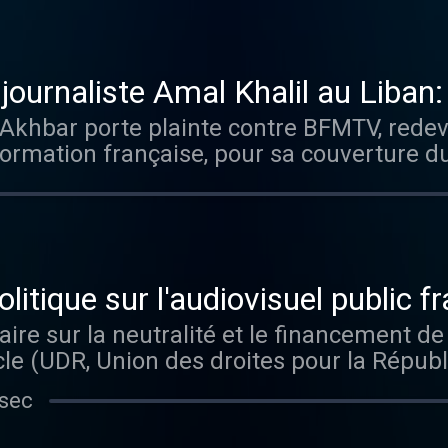
ui suscite la polémique. L'Espagne, l'Island
sents cette année, en signe de protestation
boycott du célèbre concours européen de
journaliste Amal Khalil au Liban
l Akhbar porte plainte contre BFMTV, red
ormation française, pour sa couverture du
olitique sur l'audiovisuel public f
re sur la neutralité et le financement de 
le (UDR, Union des droites pour la Républi
al (RN), sera publié ce lundi 4 mai 2026.
 sec
es préconisations.