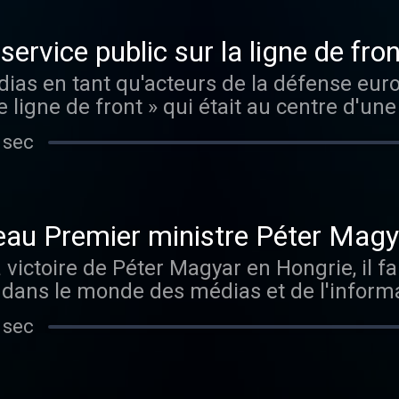
service public sur la ligne de fron
ias en tant qu'acteurs de la défense euro
e ligne de front » qui était au centre d'u
élévisions, le 14 avril.
 sec
eau Premier ministre Péter Magy
age médiatique
victoire de Péter Magyar en Hongrie, il fa
dans le monde des médias et de l'informa
 sec