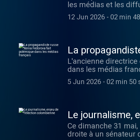
les médias et les dif
l'événement promet d
12 Jun 2026
-
02 min 48
stratégies publicitai
compétition féroce po
vous majeur pour les 
La propagandiste
médias français
L'ancienne directrice
dans les médias franç
Bolloré.
5 Jun 2026
-
02 min 50 
Le journalisme, e
Ce dimanche 31 mai, 
droite à un sénateur d