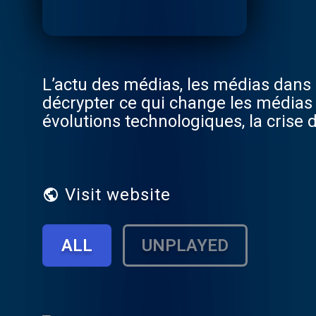
L’actu des médias, les médias dans l
décrypter ce qui change les médias 
évolutions technologiques, la crise 
Tels sont quelques-uns des éléments
grands événements «médias» qui tou
l'actualité internationale des médi
revenir aussi avec un regard critiq
Visit website
sur la façon dont les médias sont e
partenariat avec le magazine «Strat
ALL
UNPLAYED