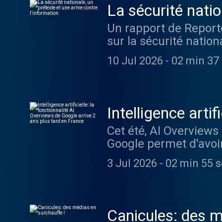
La sécurité natio
Un rapport de Reporte
sur la sécurité natio
emprisonner des jour
10 Jul 2026
-
02 min 37
Intelligence arti
2 ans plus tard 
Cet été, AI Overviews
Google permet d'avoir 
avoir à cliquer sur le
3 Jul 2026
-
02 min 55 
Canicules: des m