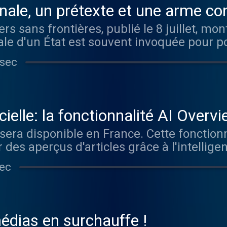
nale, un prétexte et une arme con
rs sans frontières, publié le 8 juillet, 
nale d'un État est souvent invoquée pour p
nalistes.
 sec
ficielle: la fonctionnalité AI Over
en France
 sera disponible en France. Cette fonction
des aperçus d'articles grâce à l'intelligenc
s sites des médias.
sec
édias en surchauffe !