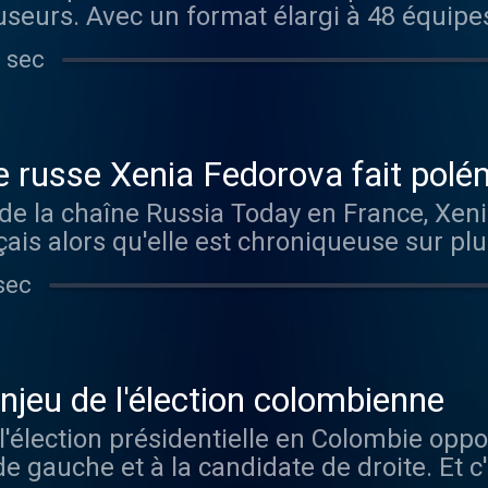
fuseurs. Avec un format élargi à 48 équipe
es audiences record et des enjeux financi
 sec
res innovantes, mobilisation sans précéden
ur les droits de diffusion, cette édition
acteurs du secteur.
 russe Xenia Fedorova fait polé
 de la chaîne Russia Today en France, Xen
ais alors qu'elle est chroniqueuse sur pl
sec
njeu de l'élection colombienne
l'élection présidentielle en Colombie opp
e gauche et à la candidate de droite. Et c'