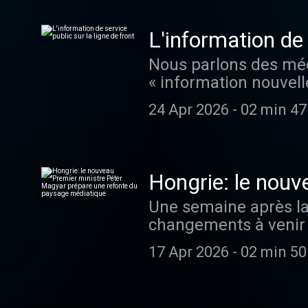
L'information de 
Nous parlons des méd
« information nouvell
organisée par France T
24 Apr 2026
-
02 min 47
Hongrie: le nouv
refonte du pays
Une semaine après la 
changements à venir 
post-Orban
17 Apr 2026
-
02 min 50