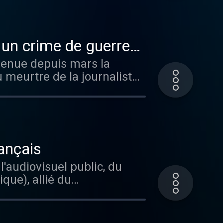
e, l'Irlande, les Pays-Bas et
. Plus de 1 000 artistes ont
 la chanson.
: un crime de guerre
evenue depuis mars la
 meurtre de la journaliste
rançais
l'audiovisuel public, du
que), allié du
 On en connaît dès à