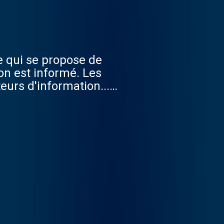
ue qui se propose de
on est informé. Les
eurs d'information...
. Tout en couvrant les
re sera accordée à
. La chronique pourra
certains évènements et
i leur est propre. En