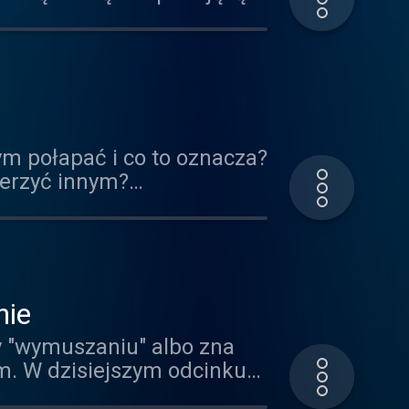
 można zadbać, by
est psychoterapeutka Anna
tym połapać i co to oznacza?
mierzyć innym?
nie
y "wymuszaniu" albo zna
m. W dzisiejszym odcinku
osłym i dzieciom, jak