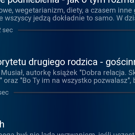
 Zuza Wędołowska
owe, wegetarianizm, diety, a czasem inne
 że wszyscy jedzą dokładnie to samo. W dz
m autorki książki "Rozgryzione", dietetyc
2 sec
bloga Szpinak robi bleee - oraz dietetyc
tka_o_jedzeniu) do rozmowy o tym jak os
 inaczej oraz tym, które są ciekawe różn
kę "Rozgryzione" znajdziecie tutaj:
ytetu drugiego rodzica - gości
robibleee.pl/ksiazka-rozgryzione/
Musiał, autorkę książek "Dobra relacja. 
" oraz "Bo Ty im na wszystko pozwalasz",
cji między rodzicami. Jak wspierać drugi
sec
spektywy? Czy można pracować nad zauf
ch