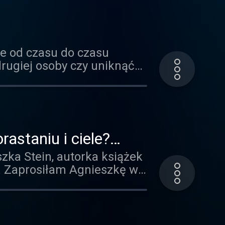
tresem?
e od czasu do czasu
drugiej osoby czy uniknąć
dzica porozmawiamy o tym,
 wspieramy szczerość w
ć na kłamanie naszych
astaniu i ciele?
zka Stein, autorka książek
". Zaprosiłam Agnieszkę w
ę #SEXEDPL, w której
ytania o wspieranie dzieci
alnością. Porozmawiałyśmy o
i", czy można spóźnić się