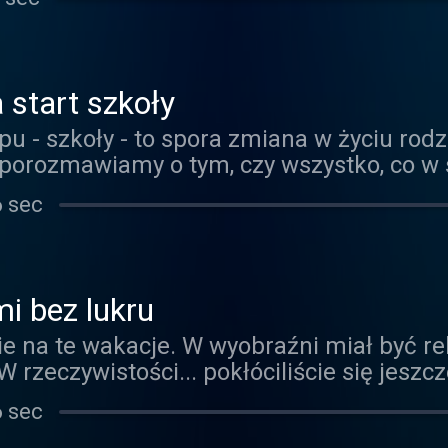
zumienie i jakie mają alternatywy.
 start szkoły
u - szkoły - to spora zmiana w życiu rodz
porozmawiamy o tym, czy wszystko, co w 
 może nam się wydawać oraz jak oswoić o
6 sec
i bez lukru
e na te wakacje. W wyobraźni miał być rel
 rzeczywistości... pokłóciliście się jeszc
arzały, a na miejscu żadne z nich nie jest
6 sec
nościach. Czy dzieci i wypoczynek to m