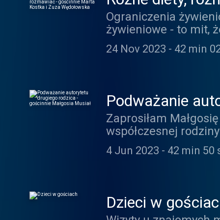
Marta Kostka i
Ograniczenia żywieni
żywieniowe - to mit,
Codziennika zaprosiła
24 Nov 2023
-
42 min 0
Wędołowską - autorkę 
Martkę Kostkę (@kos
dzieciom, które jedzą
do wysłuchania! Książ
Podważanie autor
https://sklep.szpinak
Zaprosiłam Małgosię 
współczesnej rodziny
różnicach i komunika
4 Jun 2023
-
42 min 50 
podważania jego per
partnera/partnerki?
Dzieci w gościa