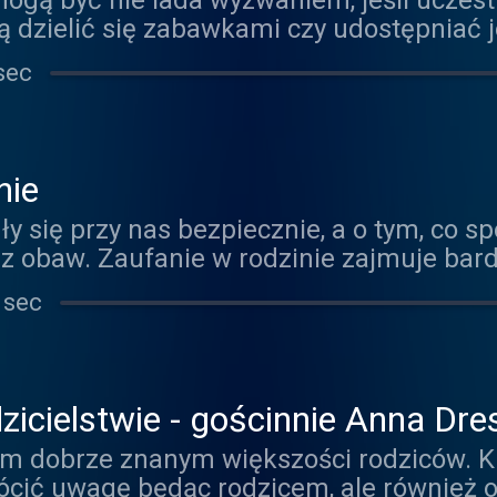
ogą być nie lada wyzwaniem, jeśli uczestn
ą dzielić się zabawkami czy udostępniać j
 przywitać się z babcią czy dogadać z kol
sec
anie nie jest wcale takie proste? Porozma
dzieci, które wolą się wycofać i dbaniu o 
.
nie
ły się przy nas bezpiecznie, a o tym, co 
obaw. Zaufanie w rodzinie zajmuje bardz
awać. Czy o zaufanie można dbać? Co mu 
 sec
fanie w edukacji jest możliwe i cokolwie
icielstwie - gościnnie Anna Dre
em dobrze znanym większości rodziców. K
ócić uwagę będąc rodzicem, ale również o