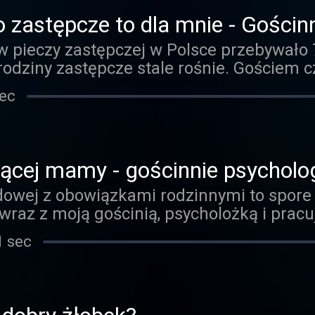
ożemy jako rodzice wspierać nasze dzieci.
o zastępcze to dla mnie - Gościn
pieczy zastępczej w Polsce przebywało 72
odziny zastępcze stale rośnie. Gościem
 była Anna Choszcz-Sendrowska, Dyrektor
sec
ioski Dziecięce, która opowiedziała o pro
 i rodzicem SOS, codziennym życiu w now
dotkniętych traumą oraz działalności Sto
ącej mamy - gościnnie psychol
dowej z obowiązkami rodzinnymi to spore
wraz z moją gościnią, psycholożką i pr
 o praktycznych aspektach pracy młode
1 sec
powrocie do pracy czy... usypianiu z inny