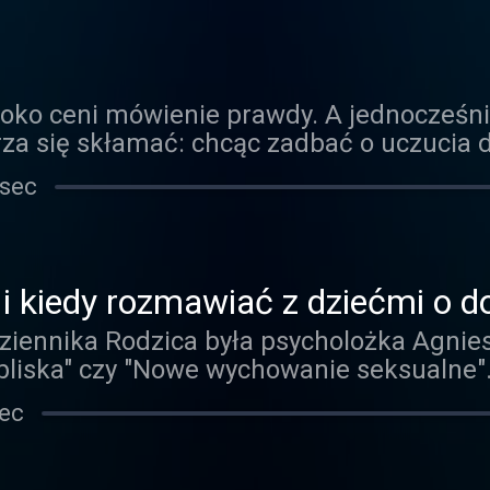
akacje nie kojarzyły się z największym s
oko ceni mówienie prawdy. A jednocześni
rza się skłamać: chcąc zadbać o uczucia 
ekwencji. W tym odcinku Codziennika Ro
 sec
 nie mówić nam prawdy, czy jako rodzice
deklarujemy, a także jak możemy reagowa
 kiedy rozmawiać z dziećmi o dor
olog Agnieszka Stein
ziennika Rodzica była psycholożka Agnies
z bliska" czy "Nowe wychowanie seksualne
ajnowszej książki wydanej przez Fundacj
sec
innymi Agnieszka Stein - odpowiadają na p
aniu pozytywnej relacji z ciałem i seksu
nieczna jest "poważna rozmowa z rodzicam