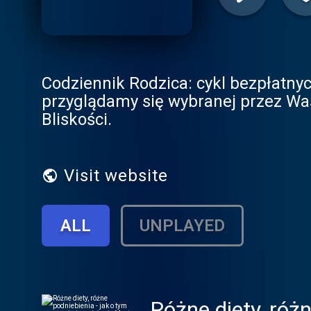
Codziennik Rodzica: cykl bezpłatny
przyglądamy się wybranej przez Was
Bliskości.
Visit website
ALL
UNPLAYED
Różne diety, róż