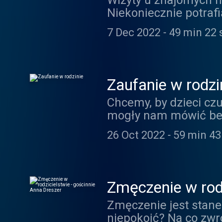
Wizyty u znajomych m
Niekoniecznie potrafi
chcą kogoś odwiedzić,
7 Dec 2022
-
49 min 22 
goszczenie i odwiedz
wstydzie, wspieraniu 
wzajemnych wizytach
Zaufanie w rodzi
Chcemy, by dzieci czu
mogły nam mówić bez 
mogłoby nam się wyd
26 Oct 2022
-
59 min 43
przeszkadza? Czy zau
Zmęczenie w rodz
Zmęczenie jest stan
niepokoić? Na co zwr