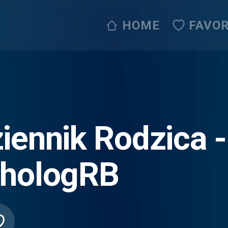
HOME
FAVOR
iennik Rodzica -
hologRB