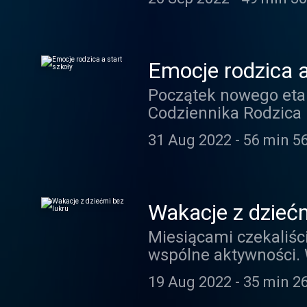
zawężają nasze (po)ro
Emocje rodzica a
Początek nowego etap
Codziennika Rodzica 
tak zagrażające jak
31 Aug 2022
-
56 min 5
szkołą.
Wakacje z dziećm
Miesiącami czekaliści
wspólne aktywności. W
pół drogi się przekom
19 Aug 2022
-
35 min 2
zaplanowanych aktyw