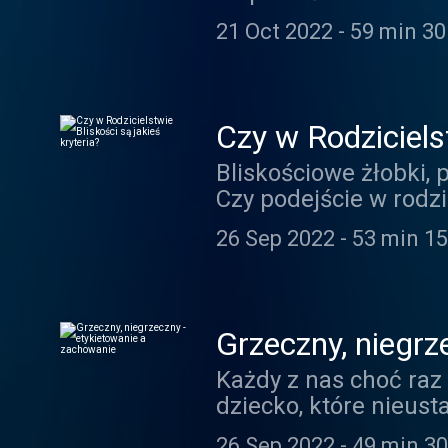
rodziców? Czy każde 
21 Oct 2022
-
59 min 30
rodzicielstwo nie pr
Dreszer. Zapraszamy
Czy w Rodzicielst
Bliskościowe żłobki, 
Czy podejście w rodzi
Porozmawiamy o tym 
26 Sep 2022
-
53 min 15
Grzeczny, niegrz
Każdy z nas choć raz
dziecko, które nieus
Codziennika Rodzica 
26 Sep 2022
-
49 min 30