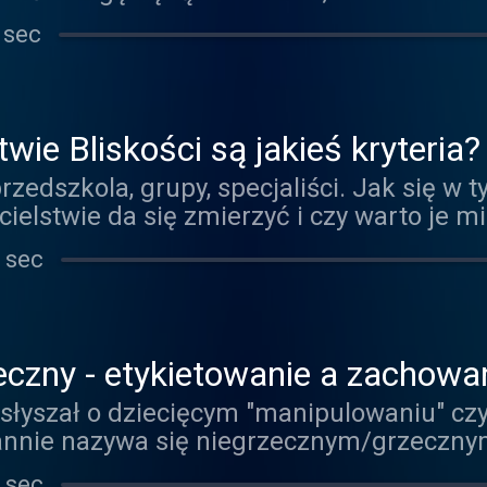
zmęczenie będzie oznaką depresji? O co
 sec
owadziło do wypalenia? Gościem odcinka j
!
wie Bliskości są jakieś kryteria?
przedszkola, grupy, specjaliści. Jak się w 
cielstwie da się zmierzyć i czy warto je 
w dzisiejszym Codzienniku Rodzica.
 sec
eczny - etykietowanie a zachowa
 słyszał o dziecięcym "manipulowaniu" cz
tannie nazywa się niegrzecznym/grzeczny
porozmawiamy o tym, co etykiety robią dor
 sec