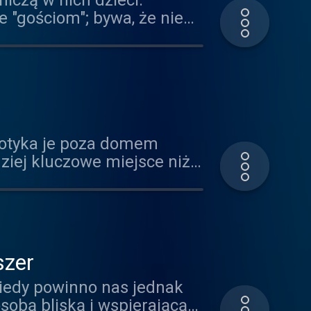
iczą w nich dzieci.
e "gościom"; bywa, że nie
egą. Jak sobie radzić, gdy
wiamy o rodzicielskim
granice małych ludzi w ich
spotyka je poza domem
iej kluczowe miejsce niż
sprzyja, a co
k by zmieniało? Zapraszam!
szer
iedy powinno nas jednak
sobą bliską i wspierającą