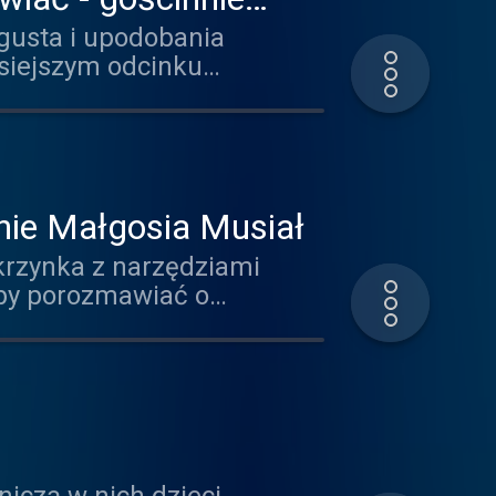
 gusta i upodobania
isiejszym odcinku
zkę i psycholożkę Zuzę
zkę i technolożkę żywienia
wajać temat różnorodności
ic między ludźmi. Zapraszam
nnie Małgosia Musiał
Skrzynka z narzędziami
 by porozmawiać o
ego rodzica bez
aniem do