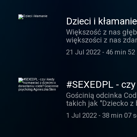
można zrobić, żeby w
Dzieci i kłamanie
Większość z nas głęb
większości z nas zda
nieprzyjemnych kons
21 Jul 2022
-
46 min 52
dlaczego dzieci mogą
takim stopniu, jaki 
dzieci.
#SEXEDPL - czy i
Gościnnie psych
Gościnią odcinka Cod
takich jak "Dziecko 
związku z premierą n
1 Jul 2022
-
38 min 07 
specjaliści - między 
w dorastaniu i budow
tym, czy dzieciom ko