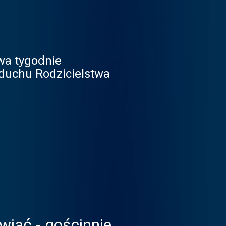
wa tygodnie
 duchu Rodzicielstwa
wiać - gościnnie