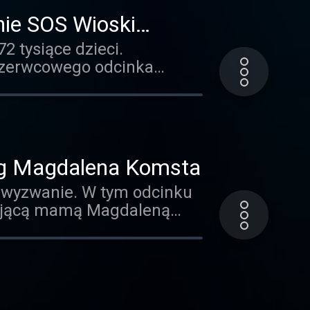
nie SOS Wioski
 tysiące dzieci.
 czerwcowego odcinka
ka Działu Komunikacji w
cesie stawania się
ym składzie,
warzyszenia w Polsce.
og Magdalena Komsta
 wyzwanie. W tym odcinku
acującą mamą Magdaleną
j mamy takimi jak
mi osobami. Bądźcie z nami!