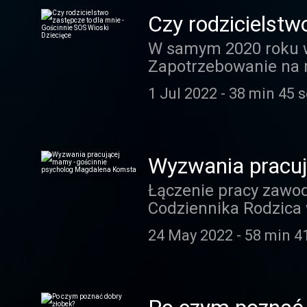
z otwartością i jak m
Czy rodzicielstw
Dziecięce
W samym 2020 roku w 
Zapotrzebowanie na r
Codziennika Rodzica
1 Jul 2022
-
38 min 45 
Stowarzyszeniu SOS W
rodzicem zastępczym
wychowywaniu dzieci 
Wyzwania pracuj
Łączenie pracy zawo
Codziennika Rodzica 
Komstą porozmawiamy
24 May 2022
-
58 min 4
karmienie piersią po 