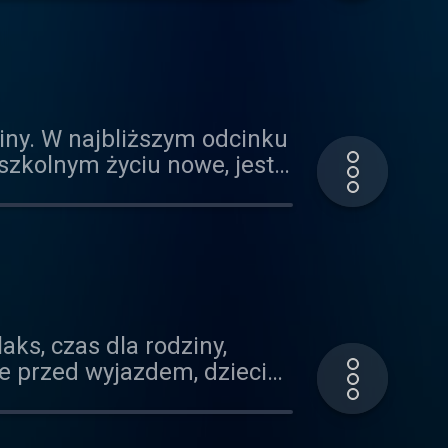
iny. W najbliższym odcinku
szkolnym życiu nowe, jest
bawy związane z systemową
aks, czas dla rodziny,
ze przed wyjazdem, dzieci
 chętne brać udziału w
ieszanka wybuchowa? Co