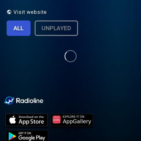
nouveau, du renouveau, d’apprendre à
apprendre. Comment dépolluer nos esprits
Visit website
? Comment leurs permettre de s’ouvrir à
nouveau, pour apprendre de nouvelles
ALL
UNPLAYED
approches, pour acquérir de nouvelles
visions, celles dont nous avons besoin
dans nos vies d’adulte ? C’est à ces
questions que ce podcast se propose de
répondre !