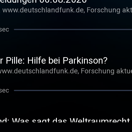
www.deutschlandfunk.de, Forschung akt
sec
r Pille: Hilfe bei Parkinson?
www.deutschlandfunk.de, Forschung aktue
sec
nd: Was sagt das Weltraumrecht
?