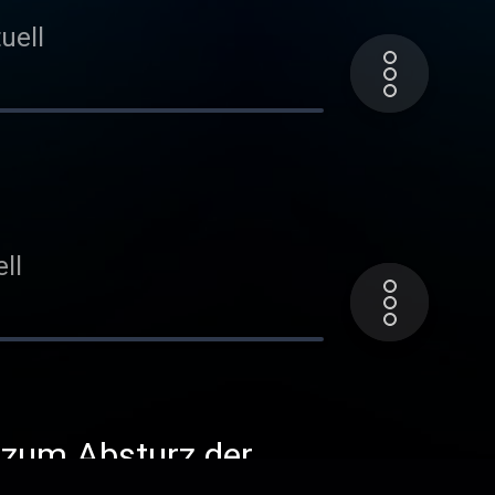
uell
ll
 zum Absturz der