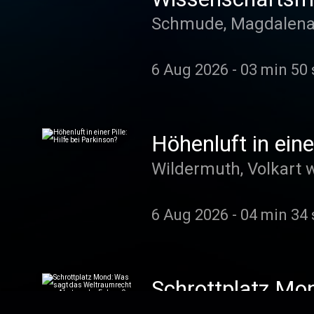
Schmude, Magdalena 
6 Aug 2026
-
03 min 50 
Höhenluft in eine
Wildermuth, Volkart 
6 Aug 2026
-
04 min 34 
Schrottplatz Mo
Falcon-9-Rakete