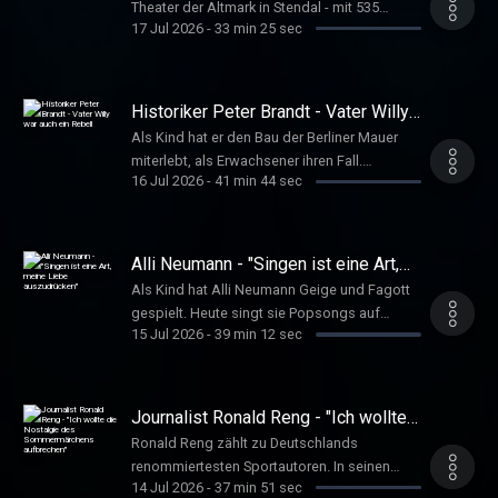
Theater der Altmark in Stendal - mit 535
Gespräch
17 Jul 2026
-
33 min 25 sec
Vorstellungen pro Jahr. Sie stammt aus einer
ungarischen Theaterfamilie, wollte
irgendwann auch mal Schauspielerin werden
und fand dann in der Regie ihre Bestimmung.
Historiker Peter Brandt - Vater Willy
Bürger, Britta www.deutschlandfunkkultur.de,
war auch ein Rebell
Als Kind hat er den Bau der Berliner Mauer
Im Gespräch
miterlebt, als Erwachsener ihren Fall.
16 Jul 2026
-
41 min 44 sec
Geschichte und Politik faszinieren den
Historiker Peter Brandt sein Leben lang.
Heute ist der ehemalige Trotzkist und Sohn
von Willy Brandt selbst SPD-Mitglied. Timm,
Alli Neumann - "Singen ist eine Art,
Ulrike www.deutschlandfunkkultur.de, Im
meine Liebe auszudrücken"
Als Kind hat Alli Neumann Geige und Fagott
Gespräch
gespielt. Heute singt sie Popsongs auf
15 Jul 2026
-
39 min 12 sec
Deutsch, Polnisch und Jiddisch. Im Gespräch
verrät die Sängerin, welche Musik sie selbst
geprägt hat, und warum sie ihre
Schwangerschaft auf der Bühne nicht
Journalist Ronald Reng - "Ich wollte
versteckt. Heise, Katrin
die Nostalgie des Sommermärchens
Ronald Reng zählt zu Deutschlands
aufbrechen"
www.deutschlandfunkkultur.de, Im Gespräch
renommiertesten Sportautoren. In seinen
14 Jul 2026
-
37 min 51 sec
Büchern verbindet er mit großer Erzählkunst