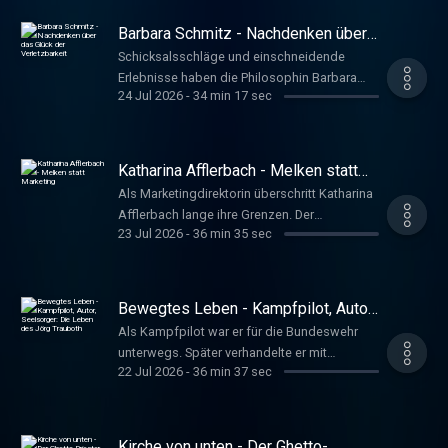
Selbstüberprüfung im Alltag?
Sportwissenschaftler Oliver Quitting und
Barbara Schmitz - Nachdenken über
Soziologe Stefan Selke geben Ratschläge.
das Glück der Verletzbarkeit
Schicksalsschläge und einschneidende
Quittmann, Oliver; Selke, Stefan
Erlebnisse haben die Philosophin Barbara
www.deutschlandfunkkultur.de, Im Gespräch
24 Jul 2026
-
34 min 17 sec
Schmitz dazu gebracht, grundsätzlich über
Menschenwürde, den Wert des Lebens,
Hoffnung und Resilienz nachzudenken.
Dabei geht sie stets von der persönlichen
Katharina Afflerbach - Melken statt
Erfahrung aus. Bürger, Britta
Marketing
Als Marketingdirektorin überschritt Katharina
www.deutschlandfunkkultur.de, Im Gespräch
Afflerbach lange ihre Grenzen. Der
23 Jul 2026
-
36 min 35 sec
Entschluss, ihr Leben zu ändern, begann mit
einem Sommer auf einer Schweizer Alp.
Seitdem hat sie mehrere Bücher geschrieben
und sich als Coachin selbstständig gemacht.
Bewegtes Leben - Kampfpilot, Autor,
(Erstsendung am 12.11.2025) Bürger, Britta
Seelsorger: Die Leben des Jörg
Als Kampfpilot war er für die Bundeswehr
Trauboth
www.deutschlandfunkkultur.de, Im Gespräch
unterwegs. Später verhandelte er mit
22 Jul 2026
-
36 min 37 sec
Terroristen und Entführern. Heute arbeitet der
ehemalige Generalstabsoffizier als
Notfallseelsorger und verarbeitet seine
Erlebnisse in fiktionalen Politthrillern. Ulrike
Kirche von unten - Der Ghetto-