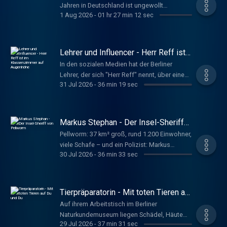
Jahren in Deutschland ist ungewollt
1 Aug 2026
-
01 hr 27 min 12 sec
kinderlos. Kinderwunschzentren bieten
Unterstützung durch künstliche Befruchtung
oder Samenspende. Nicht legal sind
Eizellspende und Leihmutterschaft. Ist das
Lehrer und Influencer - Herr Reff ist
noch zeitgemäß? Giesbert, Stephanie;
im Klassenzimmer auf Augenhöhe
In den sozialen Medien hat der Berliner
Tandler-Schneider, Andreas
Lehrer, der sich "Herr Reff" nennt, über eine
www.deutschlandfunkkultur.de, Im Gespräch
31 Jul 2026
-
36 min 19 sec
Million Follower. Er gilt als besonders nahbar
wegen seinen Unterrichtsmethoden. Mit den
Selbstzweifeln, die ihn seit seiner Kindheit
quälen, geht er offen um. Tim Wiese
Markus Stephan - Der Insel-Sheriff
www.deutschlandfunkkultur.de, Im Gespräch
von Pellworm
Pellworm: 37 km² groß, rund 1.200 Einwohner,
viele Schafe – und ein Polizist: Markus
30 Jul 2026
-
36 min 33 sec
Stephan. Aber wer meint, auf der
Nordseeinsel sei nix los, der lese einen seiner
„Wattenmeer“-Krimis, in denen sein Alter Ego
Jan Benden so manches Abenteuer erlebt.
Tierpräparatorin - Mit toten Tieren auf
Timm, Ulrike www.deutschlandfunkkultur.de,
Du und Du
Auf ihrem Arbeitstisch im Berliner
Im Gespräch
Naturkundemuseum liegen Schädel, Häute
29 Jul 2026
-
37 min 31 sec
und Werkzeuge. Christin Scheinpflug schafft