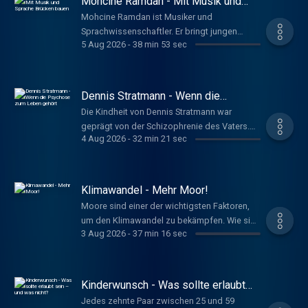
Mohcine Ramdan - Mit Musik und
www.deutschlandfunkkultur.de, Im Gespräch
Sprache Brücken bauen
Mohcine Ramdan ist Musiker und
Sprachwissenschaftler. Er bringt jungen
5 Aug 2026
-
38 min 53 sec
Migranten die deutsche Sprache bei und
gründete mit geflüchteten Musikern das
Ensemble "Jisr" – auf Deutsch: "Brücke".
Genau solche will er zwischen den Kulturen
Dennis Stratmann - Wenn die
bauen. Schreyl, Marco
Psychose zum Leben gehört
Die Kindheit von Dennis Stratmann war
www.deutschlandfunkkultur.de, Im Gespräch
geprägt von der Schizophrenie des Vaters.
4 Aug 2026
-
32 min 21 sec
Später erlebte auch er mehrere Psychosen.
Heute hat er einen Weg gefunden, mit der
Krankheit umzugehen – und hilft als
Genesungshelfer anderen Betroffenen.
Klimawandel - Mehr Moor!
Schreyl, Marco
Moore sind einer der wichtigsten Faktoren,
www.deutschlandfunkkultur.de, Im Gespräch
um den Klimawandel zu bekämpfen. Wie sich
3 Aug 2026
-
37 min 16 sec
nasse Moore mit der Landwirtschaft
vereinbaren lassen, erforscht Franziska
Tanneberger. Dafür wurde sie mit dem
Deutschen Umweltpreis ausgezeichnet.
Kinderwunsch - Was sollte erlaubt
(Erstsendung: 22.01.2025) Ulrike Timm
sein – und was nicht?
Jedes zehnte Paar zwischen 25 und 59
www.deutschlandfunkkultur.de, Im Gespräch