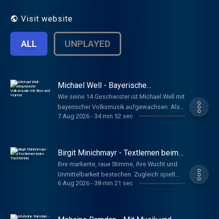
Wissenschaft und Wirtschaft, sind
prominent oder weniger bekannt, aber stets
Visit website
Persönlichkeiten, die etwas zu erzählen
haben. Sie gewähren uns Einblicke in ihr
ALL
UNPLAYED
Leben - was sie bewegt, was sie antreibt,
wofür sie sich engagieren.
Michael Well - Bayerische
Volksmusik mit Biss und Humor
Wie seine 14 Geschwister ist Michael Well mit
bayerischer Volksmusik aufgewachsen. Als
7 Aug 2026
-
34 min 52 sec
Teil der Band "Biermösl Blosn" befreite er
sich von der traditionellen Variante. Mit den
"Well-Brüdern" setzt er weiter auf Humor und
eine Dosis Anarchie. (Erstendung: 25.10.24)
Birgit Minichmayr - Textlernen beim
Timm, Ulrike www.deutschlandfunkkultur.de,
Tischtennis
Ihre markante, raue Stimme, ihre Wucht und
Im Gespräch
Unmittelbarkeit bestechen. Zugleich spielt
6 Aug 2026
-
38 min 21 sec
Birgit Minichmayr verletzlich und mit vollem
Risiko. Anfangs wollte sie keine
Schauspielerin werden, blieb aber trotzdem
auf der Bühne. Britta Bürger