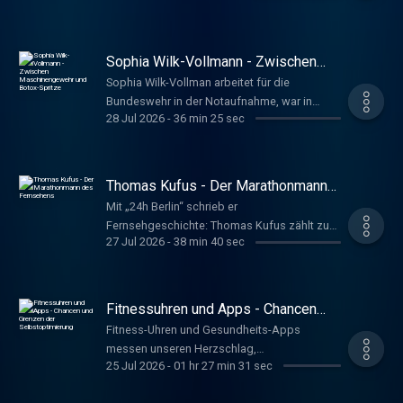
es, tote Tiere lebensecht zu zeigen. Dafür
gewann die Tierpräparatorin einen
Europameistertitel. Marco Schreyl
Sophia Wilk-Vollmann - Zwischen
www.deutschlandfunkkultur.de, Im Gespräch
Maschinengewehr und Botox-Spritze
Sophia Wilk-Vollman arbeitet für die
Bundeswehr in der Notaufnahme, war in
28 Jul 2026
-
36 min 25 sec
Afghanistan und Mali im Einsatz. Außerhalb
der Klinik ist die Offizierin als
Schönheitsärztin tätig: Ein Ausgleich zu ihrer
anderen Arbeit, sagt sie. Schreyl, Marco
Thomas Kufus - Der Marathonmann
www.deutschlandfunkkultur.de, Im Gespräch
des Fernsehens
Mit „24h Berlin“ schrieb er
Fernsehgeschichte: Thomas Kufus zählt zu
27 Jul 2026
-
38 min 40 sec
den einflussreichsten
Dokumentarfilmproduzenten Deutschlands.
Sein Markenzeichen: Porträts mit
zeitgeschichtlichem Hintergrund, wie sein
Fitnessuhren und Apps - Chancen
aktueller Film über Ingeborg Bachmann zeigt.
und Grenzen der Selbstoptimierung
Fitness-Uhren und Gesundheits-Apps
Timm, Ulrike www.deutschlandfunkkultur.de,
messen unseren Herzschlag,
Im Gespräch
25 Jul 2026
-
01 hr 27 min 31 sec
Kalorienverbrauch, Schlaf und vieles mehr.
Wie sinnvoll ist diese ständige