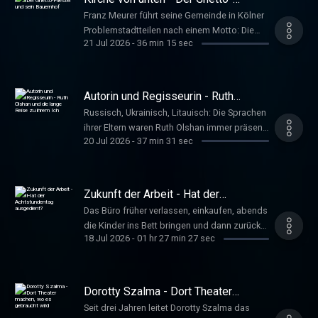
Timm www.deutschlandfunkkultur.de, Im
Priester und sein Bauernhof
Franz Meurer führt seine Gemeinde in Kölner
Gespräch
Problemstadtteilen nach einem Motto: Die
21 Jul 2026
-
36 min 15 sec
Kirche ist vor Ort. Er betreibt einen
Kinderbauernhof, segnet homosexuelle
Paare und hängt AfD-Plakate in der
Nachbarschaft auch mal selbst ab. Heise,
Autorin und Regisseurin - Ruth
Katrin www.deutschlandfunkkultur.de, Im
Olshan und die lange Reise zu ihrem
Russisch, Ukrainisch, Litauisch: Die Sprachen
Ich
Gespräch
ihrer Eltern waren Ruth Olshan immer präsent.
20 Jul 2026
-
37 min 31 sec
In Moskau geboren, kam sie über Österreich
und Israel nach Westberlin – mit ihrer Familie,
deren Geschichte die Regisseurin immer
wieder aufgreift. Katrin Heise
Zukunft der Arbeit - Hat der
www.deutschlandfunkkultur.de, Im Gespräch
Achtstundentag ausgedient?
Das Büro früher verlassen, einkaufen, abends
die Kinder ins Bett bringen und dann zurück
18 Jul 2026
-
01 hr 27 min 27 sec
an die Arbeit: Die Lockerung des
Arbeitszeitgesetzes könnte zu einer
besseren Vereinbarkeit von Familie und Beruf
führen. Eine Lockerung hätte aber auch
Dorotty Szalma - Dort Theater
Nachteile. Alsleben, Thorsten; Mayer-Ahuja,
machen, wo es gebraucht wird
Seit drei Jahren leitet Dorotty Szalma das
Nicole www.deutschlandfunkkultur.de, Im