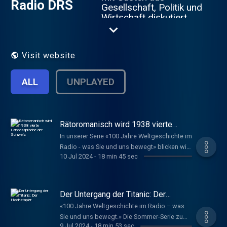
Radio DRS
Gesellschaft, Politik und
Wirtschaft diskutiert
und vertieft.
Visit website
ALL
UNPLAYED
Rätoromanisch wird 1938 vierte
Landessprache der Schweiz
In unserer Serie «100 Jahre Weltgeschichte im
Radio - was Sie und uns bewegt» blicken wir
10 Jul 2024
-
18 min 45 sec
in dieser Folge auf die Annahme des
Rätoromanischen als vierte Landessprache
im Jahr 1938. Wie kam es dazu, dass über
neunzig Prozent der Stimmberechtigten
Der Untergang der Titanic: Der
Schweizer Männer zur Vorlage Ja sagten? In
Hochstapler
«100 Jahre Weltgeschichte im Radio – was
der Serie «100 Jahre Weltgeschichte im Radio
Sie und uns bewegt.» Die Sommer-Serie zum
- was Sie und uns bewegt» widmen wir uns in
9 Jul 2024
-
18 min 53 sec