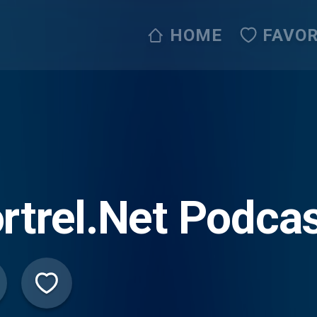
HOME
FAVOR
rtrel.Net Podca