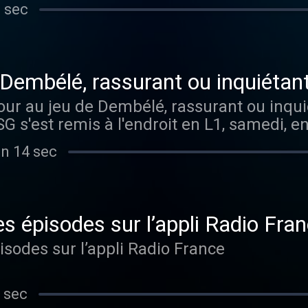
match. Le Titi prend ses marques, peut-il
 sec
 la deuxième partie de saison ? On en pa
o France .
 Dembélé, rassurant ou inquiétan
tour au jeu de Dembélé, rassurant ou inqui
SG s'est remis à l'endroit en L1, samedi, e
ris colle à la roue du leader Lens et décr
in 14 sec
ut se concentrer sur son match de Ligue
ns 100% PSG, la tribune. Vous aimez ce podcast ? Pour
es épisodes sans limite, rendez-vous sur R
es épisodes sur l’appli Radio Fra
isodes sur l’appli Radio France
 sec