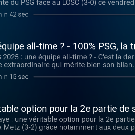
ante du PSG face au LOSC (3-0) ce vendredi
taient de l'état de forme d'Ousmane Dembe
min 42 sec
uleux, il a remis les pendules à l'heure :
o France .
quipe all-time ? - 100% PSG, la t
 2025 : une équipe all-time ? - C'est la de
 extraordinaire qui mérite bien son bilan
es équipes de tous les temps ? Quels jou
min 15 sec
s Enrique est-il à jamais le plus grand co
 ? Pour écouter tous les autres épisodes
table option pour la 2e partie de
4
ye : une véritable option pour la 2e partie
 Metz (3-2) grâce notamment aux deux pa