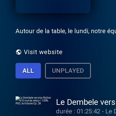
Autour de la table, le lundi, notre 
Visit website
ALL
UNPLAYED
Le Dembele versi
Ep. 28
durée : 01:25:42 - Le