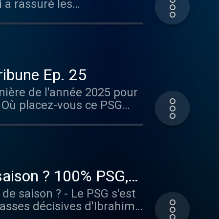
 a rassuré les
le. Auteur d'un doublé, et
 le Ballon d'Or est de
ribune Ep. 25
rnière de l'année 2025 pour
. Où placez-vous ce PSG
eurs sont devenus des
ach de l'histoire du PSG ?
 sans limite, rendez-vous
 saison ? 100% PSG,
 de saison ? - Le PSG s'est
sses décisives d'Ibrahim