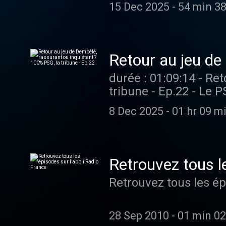
Mbaye, élu homme du 
15 Dec 2025
-
54 min 38
option offensive pour
tribune. Vous aimez ce podcast ? Pour écouter tous les autres épisodes sans limite,
rendez-vous sur Radi
Retour au jeu de
tribune - Ep.22
durée : 01:09:14 - Re
tribune - Ep.22 - Le P
Grâce à ce succès, Pa
8 Dec 2025
-
01 hr 09 m
Désormais, le PSG pe
l'Athletic Bilbao. On en parle da
écouter tous les autr
Retrouvez tous l
Retrouvez tous les ép
28 Sep 2010
-
01 min 02