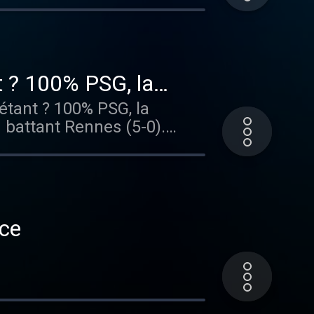
 devenir une véritable
rle dans 100% PSG la
t ? 100% PSG, la
étant ? 100% PSG, la
n battant Rennes (5-0).
oche ses concurrents.
 des champions face à
adio France .
nce