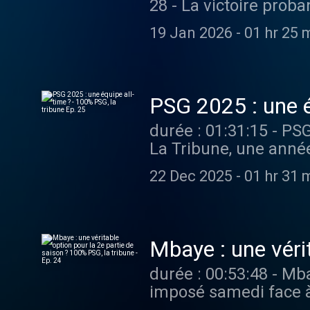
28 - La victoire prob
observateurs qui dou
19 Jan 2026
-
01 hr 25 
notamment d'un lob fab
retour ! Vous aimez ce podcast ? Pour écouter tous les autres épisodes sans limite,
rendez-vous sur Radi
PSG 2025 : une é
durée : 01:31:15 - PSG
La Tribune, une année
parmi les plus grand
22 Dec 2025
-
01 hr 31 
légendes du club ? Lui
Vous aimez ce podcast
sur Radio France .
Mbaye : une véri
la tribune - Ep. 2
durée : 00:53:48 - Mba
imposé samedi face à