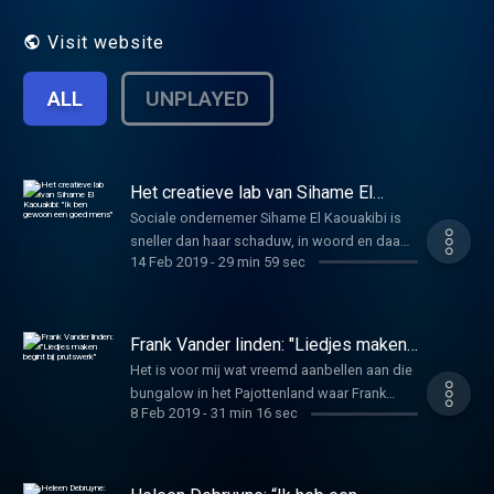
nachtrust, sport, discipline of speciale
voeding voor nodig? Zoals elke zaterdag
Visit website
vragen we het aan een multitalent in de
rubriek "Het creatieve lab van…". Journalist:
ALL
UNPLAYED
Jan Holderbeke Productie: VRT NWS
Het creatieve lab van Sihame El
Kaouakibi: "Ik ben gewoon een goed
Sociale ondernemer Sihame El Kaouakibi is
mens"
sneller dan haar schaduw, in woord en daad.
14 Feb 2019
-
29 min 59 sec
Met haar initiatief Let’s go Urban activeert ze
jongeren, op de arbeidsmarkt of gewoon in
het leven. Toen ze zelf in een dipje zat, koos
ze voor een heel symbolische hobby:
Frank Vander linden: "Liedjes maken
boksen. Dit is de laatste aflevering in de
begint bij prutswerk"
Het is voor mij wat vreemd aanbellen aan die
reeks van VRTNWS Het Creatieve Lab.
bungalow in het Pajottenland waar Frank
8 Feb 2019
-
31 min 16 sec
Vander linden woont. Vorig jaar heb ik hier al
eens aangebeld, voor een aflevering van “Het
creatieve lab” met zijn ex, regisseur Kat
Steppe. Sindsdien heeft Frank Vander linden