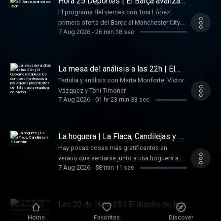
Hora 25 Deportes | El Barça avanza
por Rodri
El programa del viernes con Toni López:
primera oferta del Barça al Manchester City
7 Aug 2026
-
26 min 38 sec
por Rodri, el Madrid viaja a Budapest y el
Atlético en Corea, amistosos y fichajes,
recibimiento a Ferran Torres en Foios y resto
de fútbol, Paula Blasi mejora en el Tour
La mesa del análisis a las 22h | El
Femenino, vuelve Moto GP, tenis y más
Gobierno establece los controles
Tertulia y análisis con Marta Monforte, Víctor
fronterizos a los viajeros
deporte.
Vázquez y Toni Timoner
procedentes de Italia tras la negativa
de Meloni
7 Aug 2026
-
01 hr 23 min 33 sec
La hoguera | La Flaca, Candilejas y El
Garrotín
Hay pocas cosas más gratificantes en
verano que sentarse junto a una hoguera a
7 Aug 2026
-
58 min 11 sec
charlar sin estrés. De la mano del músico
Litus, repasamos canciones míticas de
nuestra historia, escucharemos las de los
oyentes y habrá espacio para aprender cada
Las 20 de Hora 25 | El diseño de la
día de los que más saben de algunas de las
reforma de la Real Casa de Correos
Las noticias que debes conocer esta tarde,
Home
Favorites
Discover
se adjudica a una empresa sin
grandes cuestiones más desconocidas de