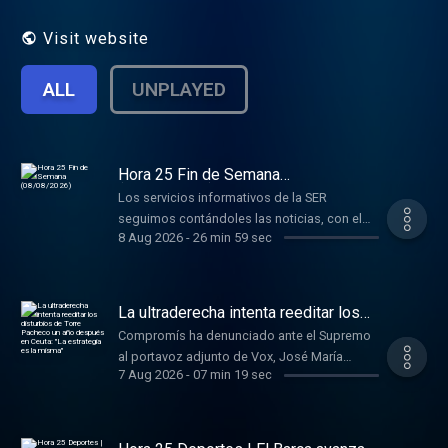
profundiza en las noticias sobre las que
has oído hablar durante el día. Pablo Simón,
Visit website
Manuela Carmena, José Antonio
Zarzalejos, Esther Palomera, Enric Juliana,
ALL
UNPLAYED
Lucía Méndez y muchos más. En directo de
lunes a viernes a las 20:00 y a cualquier
hora si te suscribes.
Hora 25 Fin de Semana
(08/08/2026)
Los servicios informativos de la SER
seguimos contándoles las noticias, con el
8 Aug 2026
-
26 min 59 sec
máximo rigor y frescura posibles. Queremos
SER los primeros en contarles lo que pasa y
hacerlo de la forma más amena posible.
La ultraderecha intenta reeditar los
disturbios de Torre Pacheco un año
Compromís ha denunciado ante el Supremo
después en Ceuta: "La estrategia es
al portavoz adjunto de Vox, José María
la misma"
7 Aug 2026
-
07 min 19 sec
Figaredo, para que se le investigue por un
supuesto delito de odio por hablar de
"cazar" y "pescar" a los migrantes llegados a
Ceuta. Lo cuenta Julia Molina.