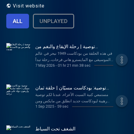
Visit website
ALL
UNPLAYED
توصية | رحلة الإيقاع والنغم من
بودكاست 1949
في هذه الحلقة من بودكاست 1949 نبحر في عالم
الموسيقى مع المايسترو هاني فرحات، رحلة تبدأ
7 May 2026
-
01 hr 21 min 38 sec
من أول خطوة على سلم الموسيقى مروراً بطريق
الشغف والإصرار، وصولاً إلى الأوركسترا العالمية.
نتحدث عن أثر الموسيقى في ترسيخ الهوية،
وتهذيب الذائقة ونشر الوعي، ونكتشف مقدرة
توصية: بودكاست مسيّان | حلقة ثمان
الموسيقى العجيبة في بناء الحياة وزرع بذور
وأربعون دولة على ظهر دراجة
مستمعي كنبة السبت الأعزاء، عندنا لكم توصية
المحبة والسلام في النفوس، ونسأل: ماذا يخبئ
رهيبة لبودكاست جديد انطلق من مايكس ومن
التطور التكنولوجي للموسيقى؟ وكيف يستطيع
1 Sep 2025
-
59 sec
تقديم عبدالعزيز الهديان المؤسس والرئيس
العمل الموسيقي أن يتحدى الزمن ويصل إلى
التنفيذي لمايكس، بيكون بودكاست حواري كل
عتبات الخلود؟ استمع للحلقة كاملة هنا :
يوم أحد يقدم لكم ضيف رائع من مختلف تخصصات
https://apple.co/3ZJ7Fa4
ومجالات الحياة... يسعدنا استماعكم للحلقة عبر:
الشغف تحت السياط
https://apple.co/4lVYxrj أو مشاهدتها عبر