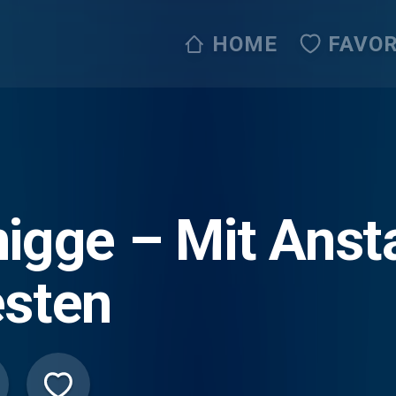
HOME
FAVOR
igge – Mit Ans
esten