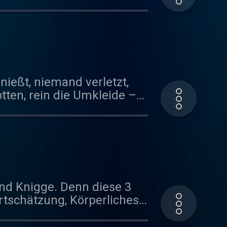
sich lohnt, zur Polizei
nießt, niemand verletzt,
und Knigge. Denn diese 3
rtschätzung, Körperliches
liebe sind nur einige
 außerdem, warum Konflikte