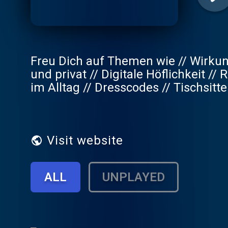
Freu Dich auf Themen wie // Wirkun
und privat // Digitale Höflichkeit 
im Alltag // Dresscodes // Tischsitt
genauso wie um Souveränität auf de
Tisch nun wirklich gehört. Dieser K
Personalmitarbeiter*innen, Fachkräf
Menschen mit Appetit auf gute Man
Visit website
ALL
UNPLAYED