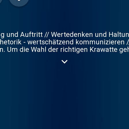
g und Auftritt // Wertedenken und Haltung
// Rhetorik - wertschätzend kommuniziere
en. Um die Wahl der richtigen Krawatte ge
m beruflichen Parkett und die Frage, wo
nigge-Podcast richtet sich an Führungskräf
te auf der Karriereleiter, Berufsstarter*i
ieren.