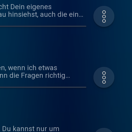
ht Dein eigenes
 hinsiehst, auch die eines
ne Scham- und Fremdscham-
nterladen
 gesucht und cringes
n die Fragen richtig
inder
rben, eigenes Verhalten zu
ln. Links zum