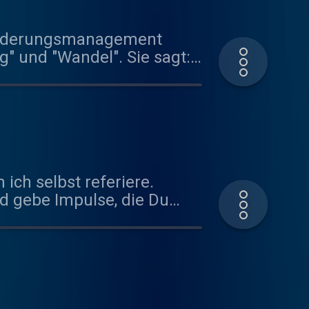
eränderungsmanagement
" und "Wandel". Sie sagt:
n wir uns darin flüssig
l die Wellen zu surfen, die
ich selbst referiere.
nd gebe Impulse, die Du