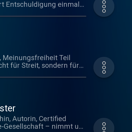
rt Entschuldigung einmal
 um Entschuldigung
ger offensichtlich mit
mal genügt ein „Sorry“,
 Meinungsfreiheit Teil
t für Streit, sondern für
 Linie spannend finden. 5
Du gewappnet für kritisches
ster
n, Autorin, Certified
t
ge-Gesellschaft – nimmt uns
s aber im Smalltalk. The