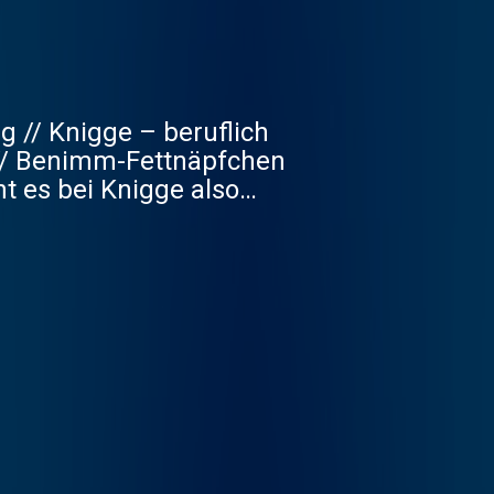
 // Knigge – beruflich
n // Benimm-Fettnäpfchen
ht es bei Knigge also
hin die Handtasche zu
te, Vertriebs- und
nnen und überhaupt alle