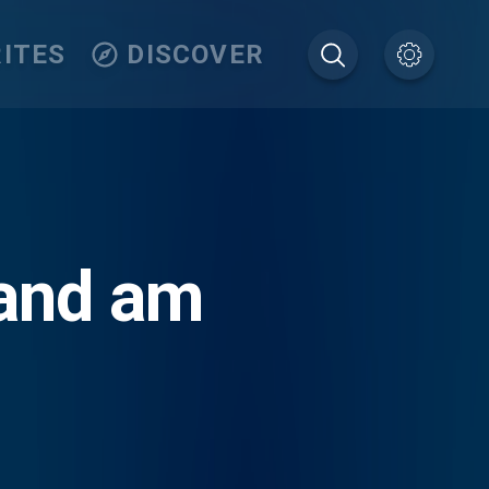
ITES
DISCOVER
tand am