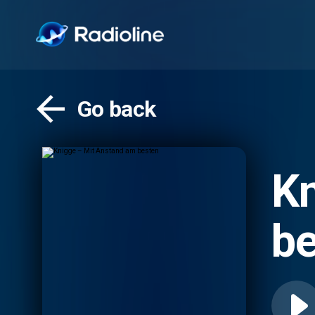
Go back
Kn
b