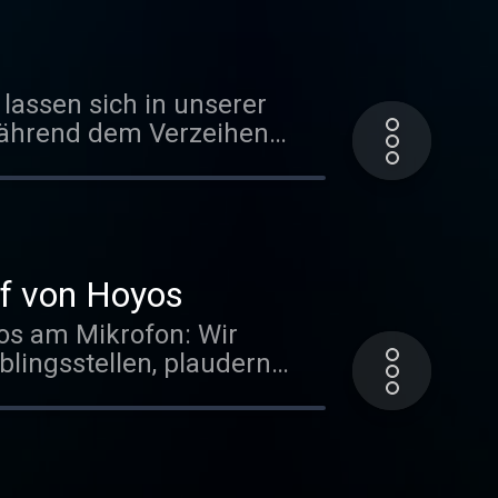
c6a84386a524401 Mehr
lassen sich in unserer
ainerin www.birtesteinkamp.de Folge direkt herunterladen
Während dem Verzeihen
 dem Rachenehmen,
: Positives Ziel
af von Hoyos
os am Mikrofon: Wir
lingsstellen, plaudern
etzten zweieinhalb Jahre.