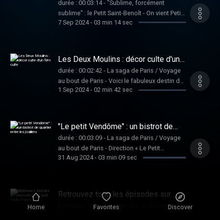
durée : 00:03:14 - "Sublime, forcément
sublime" : le Petit Saint-Benoît - On vient Petit
7 Sep 2024
-
03 min 14 sec
Saint-Benoît pour l’humeur et le décor, les
boiseries, le meuble range serviettes pour les
habitués, les vieilles photos sépia, les
dessins, les autographes et un téléphone en
Les Deux Moulins : décor culte d'un
bakélite du temps du commissaire Maigret.
film culte
durée : 00:02:42 - La saga de Paris / Voyage
au bout de Paris - Voici le fabuleux destin du
1 Sep 2024
-
02 min 42 sec
Café des deux Moulins, un bistrot
Montmartrois sorti de l’anonymat et devenu
culte grâce au film "Le fabuleux destin
d’Amélie Poulain".
"Le petit Vendôme" : un bistrot de
quartier entre les joailliers
durée : 00:03:09 - La saga de Paris / Voyage
au bout de Paris - Direction « Le Petit
31 Aug 2024
-
03 min 09 sec
Vendôme », rue des Capucines, un bistrot de
de quartier dans un quartier ou s’alignent les
palaces et les joailliers comme Chaumet ou
Van Cleef. Ici pas de rivière de diamants mais
Retrouvez tous les épisodes sur
du vin rouge et blanc.
l’appli Radio France
Retrouvez tous les épisodes sur l’appli Radio
Home
Favorites
Discover
France