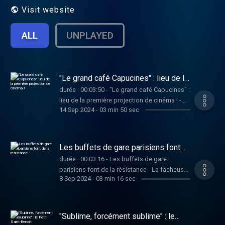
Visit website
ALL
UNPLAYED
"Le grand café Capucines" : lieu de la
première projection de cinéma !
durée : 00:03:50 - "Le grand café Capucines" :
lieu de la première projection de cinéma ! -
14 Sep 2024
-
03 min 50 sec
C’est sur les Grands Boulevards chers à Yves
Montand et en particulier celui des
Capucines que règne en majesté "Le Grand
Café Capucines". Imaginez l’année 1875…
Les buffets de gare parisiens font
de la résistance
durée : 00:03:16 - Les buffets de gare
parisiens font de la résistance - La fâcheuse
8 Sep 2024
-
03 min 16 sec
tendance du moderne à effacer l’ancien n’a
pas épargné les buffets de gare parisiens.
Ceux de la gare de l’Est, du Nord, d’Austerlitz
et de Montparnasse ont disparu depuis belle
"Sublime, forcément sublime" : le
lurette.
Petit Saint-Benoît