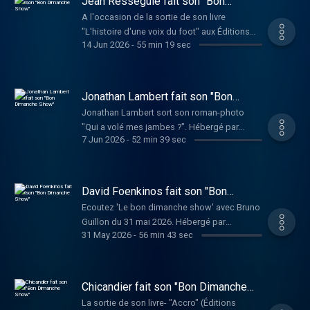
Jean Rességuié fait son "Bon
Dimanche Show"
A l'occasion de la sortie de son livre
"L'histoire d'une voix du foot" aux Éditions
14 Jun 2026
-
55 min 19 sec
Talent Sport, Jean Rességuié était l'invité de
Bruno Guillon. Hébergé par Audiomeans.
Visitez audiomeans.fr/politique-de-
confidentialite pour plus d'informations.
Jonathan Lambert fait son "Bon
Dimanche Show"
Jonathan Lambert sort son roman-photo
"Qui a volé mes jambes ?". Hébergé par
7 Jun 2026
-
52 min 39 sec
Audiomeans. Visitez
audiomeans.fr/politique-de-confidentialite
pour plus d'informations.
David Foenkinos fait son "Bon
Dimanche Show"
Ecoutez 'Le bon dimanche show' avec Bruno
Guillon du 31 mai 2026. Hébergé par
31 May 2026
-
56 min 43 sec
Audiomeans. Visitez
audiomeans.fr/politique-de-confidentialite
pour plus d'informations.
Chicandier fait son "Bon Dimanche
Show"
La sortie de son livre- "Accro" (Éditions