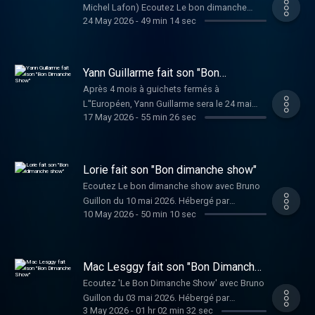
Michel Lafon) Ecoutez Le bon dimanche
24 May 2026
-
49 min 14 sec
show avec Bruno Guillon du 24 mai 2026.
Hébergé par Audiomeans. Visitez
audiomeans.fr/politique-de-confidentialite
pour plus d'informations.
Yann Guillarme fait son "Bon
Dimanche Show"
Après 4 mois à guichets fermés à
L''Européen, Yann Guillarme sera le 24 mai
17 May 2026
-
55 min 26 sec
prochain à la Cigale avec son spectacle
"Libre !". Également en tournée en France.
Ecoutez Le bon dimanche show avec Bruno
Guillon du 17 mai 2026. Hébergé par
Lorie fait son "Bon dimanche show"
Audiomeans. Visitez
Ecoutez Le bon dimanche show avec Bruno
audiomeans.fr/politique-de-confidentialite
Guillon du 10 mai 2026. Hébergé par
pour plus d'informations.
10 May 2026
-
50 min 10 sec
Audiomeans. Visitez
audiomeans.fr/politique-de-confidentialite
pour plus d'informations.
Mac Lesggy fait son "Bon Dimanche
Show"
Ecoutez 'Le Bon Dimanche Show' avec Bruno
Guillon du 03 mai 2026. Hébergé par
3 May 2026
-
01 hr 02 min 32 sec
Audiomeans. Visitez