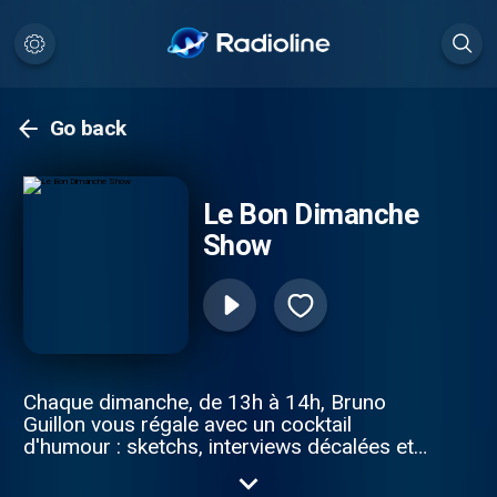
Go back
Le Bon Dimanche
Show
Chaque dimanche, de 13h à 14h, Bruno
Guillon vous régale avec un cocktail
d'humour : sketchs, interviews décalées et
billets d’humeur. Aux côtés de Valéry
Zeitoun et Patrick Chanfray, il reçoit un