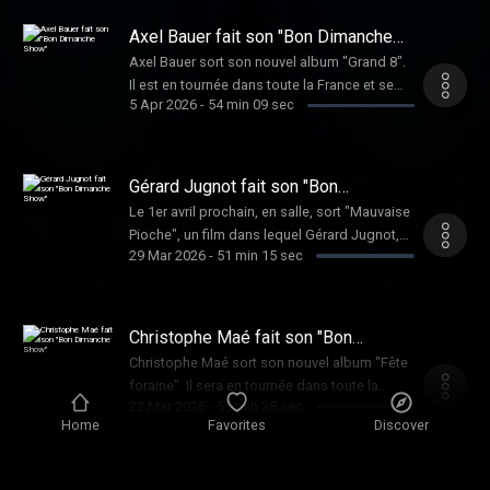
pour plus d'informations.
Axel Bauer fait son "Bon Dimanche
Show"
Axel Bauer sort son nouvel album "Grand 8".
Il est en tournée dans toute la France et se
5 Apr 2026
-
54 min 09 sec
produira le 3 décembre prochain au Casino
de Paris. Hébergé par Audiomeans. Visitez
audiomeans.fr/politique-de-confidentialite
pour plus d'informations.
Gérard Jugnot fait son "Bon
Dimanche Show"
Le 1er avril prochain, en salle, sort "Mauvaise
Pioche", un film dans lequel Gérard Jugnot,
29 Mar 2026
-
51 min 15 sec
joue Guy Joao, l'homme arrêté à tort, que
tout le monde pensait être Xavier Dupont de
Ligonnes. Hébergé par Audiomeans. Visitez
audiomeans.fr/politique-de-confidentialite
Christophe Maé fait son "Bon
pour plus d'informations.
Dimanche Show"
Christophe Maé sort son nouvel album "Fête
foraine". Il sera en tournée dans toute la
22 Mar 2026
-
55 min 38 sec
France, les 28 et 29 mai aux Folies Bergère, et
Home
Favorites
Discover
les 19 et 20 novembre à l'Accor Arena.
Hébergé par Audiomeans. Visitez
audiomeans.fr/politique-de-confidentialite
Arnaud Tsamère fait son "Bon