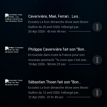
audiomeans.fr/politique-de-confidentialite
pour plus d'informations.
Caverivière, Maé, Ferrari... Les
meilleurs moments du "Bon
Ecoutez Le bon dimanche show avec Bruno
Dimanche Show"
Guillon du 26 avril 2026. Hébergé par
26 Apr 2026
-
43 min 49 sec
Audiomeans. Visitez
audiomeans.fr/politique-de-confidentialite
pour plus d'informations.
Philippe Caverivière fait son "Bon
Dimanche Show"
En tournée dans toute la France pour son
nouveau spectacle "Tu crois que c'est une
19 Apr 2026
-
58 min 25 sec
bonne idée ?", Philippe Caverivière est l'invité
de Bruno Guillon. Il sera du 28 janvier au 13
mars 2027 au Théâtre des Nouveautés.
Hébergé par Audiomeans. Visitez
Sébastien Thoen fait son "Bon
audiomeans.fr/politique-de-confidentialite
Dimanche Show"
Ecoutez Le bon dimanche show avec Bruno
pour plus d'informations.
Guillon du 12 avril 2026. Hébergé par
12 Apr 2026
-
01 hr 40 sec
Audiomeans. Visitez
audiomeans.fr/politique-de-confidentialite