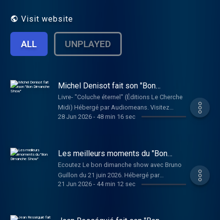
invité exceptionnel pour un talk-show où
rires et surprises sont toujours au rendez-
Visit website
vous. Hébergé par Audiomeans. Visitez
audiomeans.fr/politique-de-confidentialite
ALL
UNPLAYED
pour plus d'informations.
Michel Denisot fait son "Bon
Dimanche Show"
Livre- "Coluche éternel" (Éditions Le Cherche
Midi) Hébergé par Audiomeans. Visitez
28 Jun 2026
-
48 min 16 sec
audiomeans.fr/politique-de-confidentialite
pour plus d'informations.
Les meilleurs moments du "Bon
Dimanche Show"
Ecoutez Le bon dimanche show avec Bruno
Guillon du 21 juin 2026. Hébergé par
21 Jun 2026
-
44 min 12 sec
Audiomeans. Visitez
audiomeans.fr/politique-de-confidentialite
pour plus d'informations.