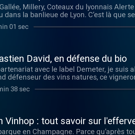
Gallée, Millery, Coteaux du lyonnais Alert
éalisation : Romain Becker Enregistremen
nstagram et Facebook Contactez-nous par ma
u dans la banlieue de Lyon. C’est là que s
Nappey Musique originale : Emmanuel Doré Gr
par Ausha. Visitez ausha.co/politique-de-
ellation Coteaux du lyonnais. Un domaine à
retrouve très vite pour de nouvelles aventures v
min 01 sec
ait bientôt crever l’écran et ce pour plus
in de l'Ivresse, le podcast vin ----------------
ont délicieux avec le gamay en fer de lanc
les dernières infos sur Instagram et Faceb
oté et la syrah. Ensuite, on reste dans des
net du Bon Grain Hébergé par Ausha. Visite
€. Enfin et surtout grâce à Pierre Thollet.
lus d'informations.
astien David, en défense du bio
ec des diplômes, de riches expériences en 
rtenariat avec le label Demeter, je suis a
ête sur les épaules. Soit des ingrédients 
d défenseur des vins natures, ce vignero
ors en route pour Millery à la découverte d
 de nombreuses années dans la promotion 
 Réalisation : Romain Becker Enregistreme
min 38 sec
 régional, national et européen. Il faut dir
Nappey Musique originale : Emmanuel Doré Gr
is. A l’été 2025, la filière apprenait avec 
retrouve très vite pour de nouvelles aventures v
ion de la majeure partie des produits de tr
in de l'Ivresse, le podcast vin ----------------
uand on sait que le cuivre est le seul pro
les dernières infos sur Instagram et Faceb
 Vinhop : tout savoir sur l'effer
griculture biologique. Après une bataille p
net du Bon Grain Hébergé par Ausha. Visite
mbarque en Champagne. Parce qu’après tout
 suspendu la décision de l’ANSES et lui a d
lus d'informations.