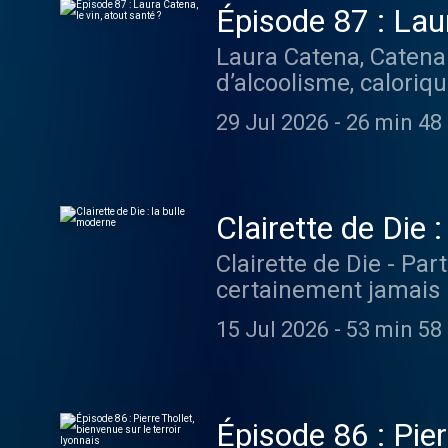
Épisode 87 : Laur
Laura Catena, Catena 
d’alcoolisme, caloriq
Certains expliquent m
29 Jul 2026
-
26 min 48
discours, nous les avo
de bout contre ces af
bien étayés. Voilà po
Catena. Une vigneronn
Clairette de Die 
tort. Oui mais voilà,
Clairette de Die - Par
est médecin. Le sujet 
certainement jamais b
sérieusement. En déco
Vercors, s’étend la ré
études menées. Elle 
15 Jul 2026
-
53 min 58
pétillant d’une grande
que j’aime. Retrouvez
beaucoup de tendresse.
Réalisation : Romain
cave Jaillance, du do
Nappey Musique originale 
rayonner la fameuse C
vite pour de nouvelles
Épisode 86 : Pier
avec une certitude : 
de l'Ivresse, le podcast 