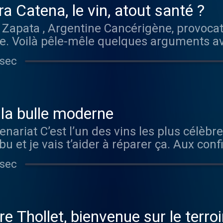
a Catena, le vin, atout santé ?
Zapata , Argentine Cancérigène, provocat
ue. Voilà pêle-mêle quelques arguments av
ême que le risque pour la santé apparaît 
 sec
ns toutes et tous entendus. Et si une partie
firmations, je trouve que les contre-argu
urquoi j’ai décidé d’en discuter avec la vi
e qui défend le vin, c’est facile me direz-
: la bulle moderne
 Laura Catena n’est pas n’importe quelle vi
tenariat C’est l’un des vins les plus célèbr
des effets de l’alcool sur la santé, elle s
u et je vais t’aider à réparer ça. Aux con
rtiquant des publications scientifiques e
gion du diois. D’une beauté à couper le sou
apporte donc des arguments nuancés et f
 sec
 modernité : 8 degrés d’alcool, de jolies bu
 le plaidoyer de Laura Catena sur son sit
 Sur ces terres baignées de soleil, je sui
 Becker Enregistrement : Romain Becker 
maine Raspail et du domaine Peylong. Ces
: Emmanuel Doré Graphismes : ⁠⁠⁠⁠⁠⁠⁠⁠⁠⁠⁠Léna Mazi
lairette de Die et plus largement les vins
 aventures viticoles. D'ici-là éclatez-vous
re Thollet, bienvenue sur le terroi
toi et moi devrions boire davantage de clai
vin -----------------------------------------------