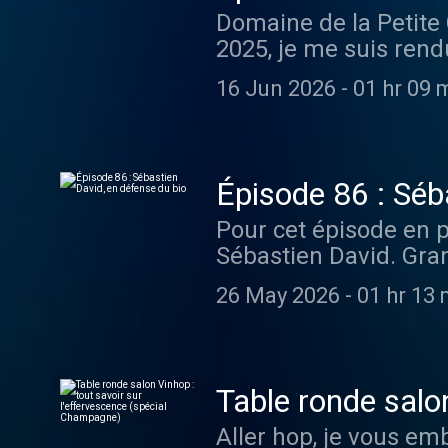
Domaine de la Petite 
l'Union Européenne R
dernières infos sur I
2025, je me suis rend
production : Emmanuel 
du Bon Grain Hébergé 
Petite Gallée, en app
Mazilu⁠⁠⁠⁠⁠⁠⁠⁠⁠⁠⁠ On se 
d'informations.
16 Jun 2026
-
01 hr 09 
modeste mais qui devr
et buvez bon ! Le Bon Gra
commencer, les vins s
---------- Retrouvez 
intéressant sur l’alig
Visitez le site inter
vins en-dessous de 20
confidentialite pour p
Épisode 86 : Séb
domaine il y a peu av
Pour cet épisode en pa
idées claires et la t
Sébastien David. Gran
domaine très haut. Al
politiquement depuis
coteaux du lyonnais.
26 May 2026
-
01 hr 13 
biologique aux niveaux
production : Emmanuel 
et que rien n’est acqu
Mazilu⁠⁠⁠⁠⁠⁠⁠⁠⁠⁠⁠ On se 
interdisait l’utilisat
et buvez bon ! Le Bon Gra
Un coup de poignard q
---------- Retrouvez 
Table ronde salon
contre le mildiou en a
Visitez le site inter
Champagne)
Aller hop, je vous e
intense, la Justice a
confidentialite pour p