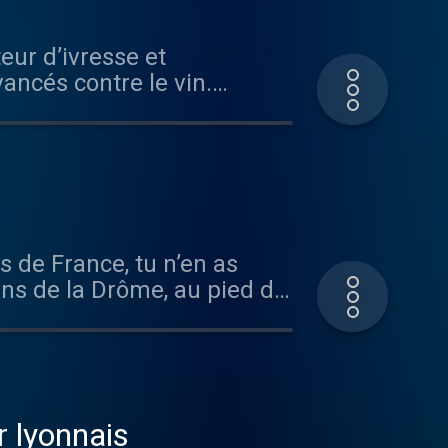
eur d’ivresse et
ancés contre le vin.
dès le premier verre. Ces
 de la filière vin est vent
ments ne sont pas toujours
gneronne argentine Laura
vous. Et vous n’auriez pas
gneronne. Avant tout, Laura
es de France, tu n’en as
’est penché dessus très
fins de la Drôme, au pied du
t en regardant de près les
ffle, on y produit un vin
ondés au débat. Tout ce
lles, un fruit éclatant et
e In Defense of Wine
s parti à la rencontre de la
Post-production : Emmanuel
 trois acteurs majeurs font
lu⁠⁠⁠⁠⁠⁠⁠⁠⁠⁠⁠ On se retrouve très
 du diois. J’en suis revenu
 et buvez bon ! Le Bon Grain
r lyonnais
rette. Episode financé par
----------- Retrouvez les