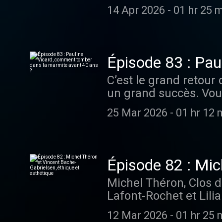
je pense, une certaine
faire vivre ce concour
14 Apr 2026
-
01 hr 25 
par du terrain. Sentir
Romain Becker Post-
appris à faire confian
Graphismes : ⁠⁠⁠⁠⁠⁠⁠⁠⁠⁠⁠Lé
Gagnez . Au printemps
D'ici-là éclatez-vous e
qu’il arpente sans rel
-----------------------
Épisode 83 : Pa
noms, accompagnés d’
Contactez-nous par ma
40 ans ?
C’est le grand retour 
le nom de Christophe
ausha.co/politique-de
un grand succès. Vou
instantanément convain
en pensiez. Alors voil
vigneron pointu, profo
25 Mar 2026
-
01 hr 12 
Think Tank Areni Glo
ont une âme. Je vous
Paris en février 202
homme dont la qualité
grands vins de moins
Réalisation : Romain
collectionneurs ? Que
Nappey Musique originale 
Épisode 82 : Mic
de dépenser des somm
vite pour de nouvelles
esthétique
Michel Théron, Clos 
continents, riche d’
de l'Ivresse, le podcast 
Lafont-Rochet et Lili
83ème épisode. Réali
dernières infos sur I
directeur de deux pro
production : Emmanuel 
du Bon Grain Hébergé 
12 Mar 2026
-
01 hr 25 
une connaissance ency