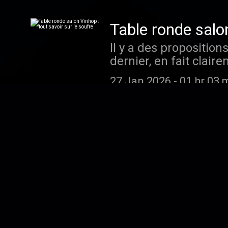
que j’ai passée sur p
le site internet du B
dynamique, des vignob
confidentialite pour p
Table ronde salon
digestes et au charme
Il y a des proposition
risque de vous faire 
dernier, en fait clair
Romain Becker Post-
professionnel parisie
Graphismes : ⁠⁠⁠⁠⁠⁠⁠⁠⁠⁠⁠Lé
27 Jan 2026
-
01 hr 03 
des épisodes pour le 
D'ici-là éclatez-vous e
table : Emma Amselle
-----------------------
Pataille, Frédéric Br
Contactez-nous par ma
Thillardon dans le Be
ausha.co/politique-de
Épisode 80 : Jea
monde du vin, qui exi
Champagne Geoffroy, 
engagées et malgré d
droite de la Marne, 
ne survole pas le suje
principalement d’un 
Enregistrement : Rom
12 Jan 2026
-
01 hr 04 
parmi les premiers à 
Emmanuel Doré Graphismes :
mon cépage principal e
aventures viticoles. D
bien sûr. Et parmi les
podcast vin -------------