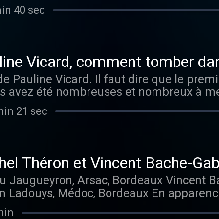
 vérité du terrain. La théorie c’est bien m
s de l’intérieur. Réalisation : Romain Bec
min 40 sec
, écouter, admirer, toucher et goûter, ça n’a
production : Emmanuel Nappey Musique o
ce à ceux qui le ratissent ce terrain. Et pa
na Mazilu⁠⁠⁠⁠⁠⁠⁠⁠⁠⁠⁠ On se retrouve très vite pour d
 2025, je l’ai appelé pour profiter de sa 
t buvez bon ! Le Bon Grain de l'Ivresse, le po
âche depuis son installation dans la région.
--------------- Retrouvez les dernières infos 
uline Vicard, comment tomber da
arguments solides, puis le ton de sa voi
il Visitez le site internet du Bon Grain H
de Pauline Vicard. Il faut dire que le prem
 Landry. L’enthousiasme qu’il a mis à ce
-confidentialite pour plus d'informations.
s avez été nombreuses et nombreux à me 
cu. Et j’ai bien fait de l’écouter car j’ai
à, je remets le couvert à l’occasion d’une 
ndément gentil, avec un petit grain de fol
min 21 sec
bal que Pauline dirige. Pour ce nouveau r
 embarque donc aujourd’hui sur la Rive G
6, Pauline et ses équipes se sont intéres
 des vins est inversement proportionnelle
 de 40 ans. Quel parcours les a amenés à
 Becker Enregistrement : Romain Becker 
ls sont les déterminants qui font de vou
: Emmanuel Doré Graphismes : ⁠⁠⁠⁠⁠⁠⁠⁠⁠⁠⁠Léna Mazi
hel Théron et Vincent Bache-Gabr
es folles pour garnir votre cave ? Une 
 aventures viticoles. D'ici-là éclatez-vous
du Jaugueyron, Arsac, Bordeaux Vincent Ba
enseignements et de surprises que Pauline
vin -----------------------------------------------
an Ladouys, Médoc, Bordeaux En apparence,
sation : Romain Becker Enregistrement :
nstagram et Facebook Contactez-nous par ma
priétés dans le Médoc, Lilian Ladouys et le
Nappey Musique originale : Emmanuel Doré Gr
par Ausha. Visitez ausha.co/politique-de-
min
clopédique de la région. L’autre est vign