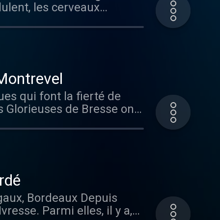
lulent, les cerveaux
erre. Sébastien connaît très
ns nos verres pour nous
ai donc tenté de
rs se sont beaucoup fait
ble appui politique. Point
ement beaucoup à dire sur
s démêlé une grosse pelote.
hop à Paris, j’ai eu la
Post-production : Emmanuel
eronne : Delphine Brulez de
lu⁠⁠⁠⁠⁠⁠⁠⁠⁠⁠⁠ On se retrouve très
 Montrevel
d , Aurélien Laherte et
 et buvez bon ! Le Bon Grain
s qui font la fierté de
sayé de percer les
----------- Retrouvez les
les Glorieuses de Bresse ont
 s’endorment pas sur leurs
il Visitez le site internet
e Bresse. Le principe de ce
Becker Post-production :
confidentialite pour plus
eveur doit présenter les plus
⁠⁠Léna Mazilu⁠⁠⁠⁠⁠⁠⁠⁠⁠⁠⁠ On se
gés sur des critères
à éclatez-vous et buvez bon !
 plaisir d’assister à
------------------------
tire les chefs les plus
ctez-nous par mail Visitez
ardé
Paul Bocuse dans les
co/politique-de-
rgaux, Bordeaux Depuis
 porte son nom de famille,
esse. Parmi elles, il y a,
 pour me permettre de vous