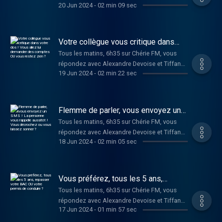
20 Jun 2024
-
02 min 09 sec
l'émission ici avec le 6h/9h.
Votre collègue vous critique dans
votre dos ! Vous allez lui demander
Tous les matins, 6h35 sur Chérie FM, vous
des comptes OU vous restez zen ?
répondez avec Alexandre Devoise et Tiffany
19 Jun 2024
-
02 min 22 sec
Bonvoisin au Dilemme de Dimitri !
Flemme de parler, vous envoyez un
SMS ! La personne vous rappelle
Tous les matins, 6h35 sur Chérie FM, vous
aussitôt ! Vous décrochez ou vous
répondez avec Alexandre Devoise et Tiffany
laissez sonner ?
18 Jun 2024
-
02 min 05 sec
Bonvoisin au Dilemme de Dimitri !
Vous préférez, tous les 5 ans,
repasser votre BAC OU votre permis
Tous les matins, 6h35 sur Chérie FM, vous
de conduire ?
répondez avec Alexandre Devoise et Tiffany
17 Jun 2024
-
01 min 57 sec
Bonvoisin au Dilemme de Dimitri !