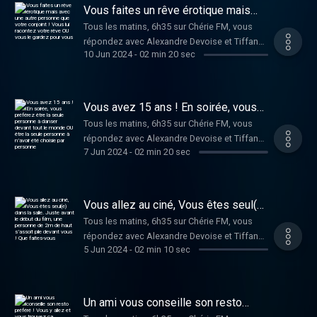
Vous faites un rêve érotique mais
avec une autre personne que votre
Tous les matins, 6h35 sur Chérie FM, vous
conjoint ! Vous lui racontez votre
répondez avec Alexandre Devoise et Tiffany
rêve OU vous le gardez pour vous
10 Jun 2024
-
02 min 20 sec
Bonvoisin au Dilemme de Dimitri !
Vous avez 15 ans ! En soirée, vous
préférez être la seule personne à
Tous les matins, 6h35 sur Chérie FM, vous
danser devant tout le monde OU être
répondez avec Alexandre Devoise et Tiffany
la seule personne à n’avoir été
choisie par personne
7 Jun 2024
-
02 min 20 sec
Bonvoisin au Dilemme de Dimitri !
Vous allez au ciné, Vous êtes seul(e)
dans la salle. Juste avant le début du
Tous les matins, 6h35 sur Chérie FM, vous
film, une personne de 2m de haut
répondez avec Alexandre Devoise et Tiffany
s’assoit pile devant vous ! Que
faites-vous
5 Jun 2024
-
02 min 10 sec
Bonvoisin au Dilemme de Dimitri !
Un ami vous conseille son resto
préféré ! Vous y allez et vous