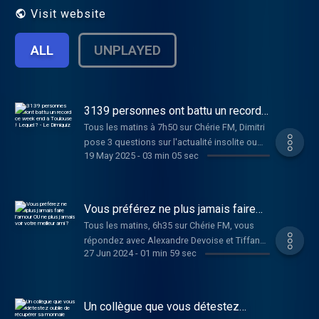
Visit website
ALL
UNPLAYED
3139 personnes ont battu un record
ce week end à Toulouse ! Lequel ? -
Tous les matins à 7h50 sur Chérie FM, Dimitri
Le Dimiquiz
pose 3 questions sur l'actualité insolite ou
19 May 2025
-
03 min 05 sec
légère des dernières 24 heures !
Vous préférez ne plus jamais faire
l’amour OU ne plus jamais voir votre
Tous les matins, 6h35 sur Chérie FM, vous
meilleur ami ?
répondez avec Alexandre Devoise et Tiffany
27 Jun 2024
-
01 min 59 sec
Bonvoisin au Dilemme de Dimitri !
Un collègue que vous détestez
oublie de récupérer sa monnaie juste