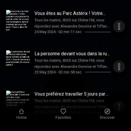
Vous êtes au Parc Astérix ! Votre
conjoint vous promet la nuit de votre
Tous les matins, 6h35 sur Chérie FM, vous
vie si vous l’accompagnez dans le
répondez avec Alexandre Devoise et Tiffany
manège qui vous fait peur ! Vous y
allez OU pas
24 May 2024
-
02 min 11 sec
Bonvoisin au Dilemme de Dimitri !
La personne devant vous dans la rue
laisse tomber un billet de 50€ ! Vous
Tous les matins, 6h35 sur Chérie FM, vous
le ramassez pour lui rendre OU vous
répondez avec Alexandre Devoise et Tiffany
le gardez
23 May 2024
-
02 min 58 sec
Bonvoisin au Dilemme de Dimitri !
Vous préférez travailler 5 jours par
semaine mais uniquement le matin
Tous les matins, 6h35 sur Chérie FM, vous
OU 3 jours mais 10h à chaque fois
répondez avec Alexandre Devoise et Tiffany
22 May 2024
-
02 min 52 sec
Bonvoisin au Dilemme de Dimitri !
Home
Favorites
Discover