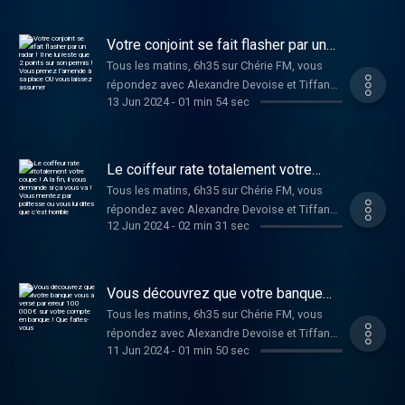
Votre conjoint se fait flasher par un
radar ! Il ne lui reste que 2 points sur
Tous les matins, 6h35 sur Chérie FM, vous
son permis ! Vous prenez l’amende à
répondez avec Alexandre Devoise et Tiffany
sa place OU vous laissez assumer
13 Jun 2024
-
01 min 54 sec
Bonvoisin au Dilemme de Dimitri !
Le coiffeur rate totalement votre
coupe ! A la fin, il vous demande si
Tous les matins, 6h35 sur Chérie FM, vous
ça vous va ! Vous mentez par
répondez avec Alexandre Devoise et Tiffany
politesse ou vous lui dites que c’est
horrible
12 Jun 2024
-
02 min 31 sec
Bonvoisin au Dilemme de Dimitri !
Vous découvrez que votre banque
vous a versé par erreur 100 000€ sur
Tous les matins, 6h35 sur Chérie FM, vous
votre compte en banque ! Que faites-
répondez avec Alexandre Devoise et Tiffany
vous
11 Jun 2024
-
01 min 50 sec
Bonvoisin au Dilemme de Dimitri !