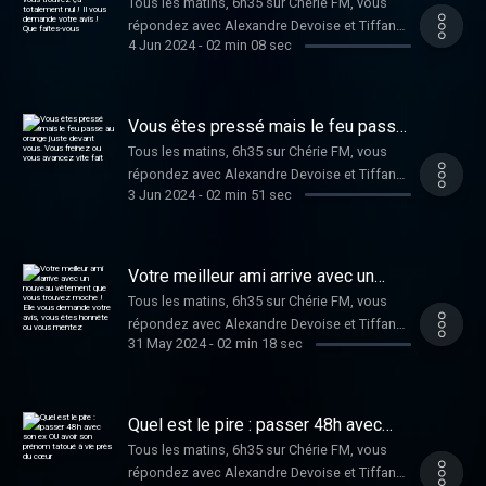
Tous les matins, 6h35 sur Chérie FM, vous
trouvez ça totalement nul ! Il vous
répondez avec Alexandre Devoise et Tiffany
demande votre avis ! Que faites-
vous
4 Jun 2024
-
02 min 08 sec
Bonvoisin au Dilemme de Dimitri !
Vous êtes pressé mais le feu passe
au orange juste devant vous. Vous
Tous les matins, 6h35 sur Chérie FM, vous
freinez ou vous avancez vite fait
répondez avec Alexandre Devoise et Tiffany
3 Jun 2024
-
02 min 51 sec
Bonvoisin au Dilemme de Dimitri !
Votre meilleur ami arrive avec un
nouveau vêtement que vous trouvez
Tous les matins, 6h35 sur Chérie FM, vous
moche ! Elle vous demande votre
répondez avec Alexandre Devoise et Tiffany
avis, vous êtes honnête ou vous
mentez
31 May 2024
-
02 min 18 sec
Bonvoisin au Dilemme de Dimitri !
Quel est le pire : passer 48h avec
son ex OU avoir son prénom tatoué à
Tous les matins, 6h35 sur Chérie FM, vous
vie près du cœur
répondez avec Alexandre Devoise et Tiffany