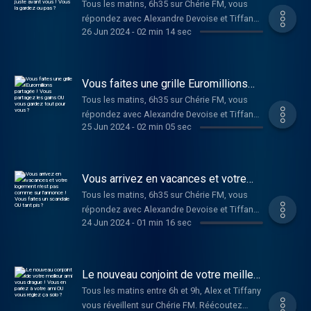
Tous les matins, 6h35 sur Chérie FM, vous
avant vous ! Vous la gardez ou pas ?
répondez avec Alexandre Devoise et Tiffany
26 Jun 2024
-
02 min 14 sec
Bonvoisin au Dilemme de Dimitri !
Vous faites une grille Euromillions
partagée ! Vous partagez les gains
Tous les matins, 6h35 sur Chérie FM, vous
OU vous gardez tout pour vous ?
répondez avec Alexandre Devoise et Tiffany
25 Jun 2024
-
02 min 05 sec
Bonvoisin au Dilemme de Dimitri !
Vous arrivez en vacances et votre
logement n'est pas comme sur
Tous les matins, 6h35 sur Chérie FM, vous
l'annonce ! Vous faites un scandale
répondez avec Alexandre Devoise et Tiffany
OU tant pis ?
24 Jun 2024
-
01 min 16 sec
Bonvoisin au Dilemme de Dimitri !
Le nouveau conjoint de votre meilleur
ami vous drague ! Vous en parlez à
Tous les matins entre 6h et 9h, Alex et Tiffany
votre ami OU vous réglez ça solo ?
vous réveillent sur Chérie FM. Réécoutez