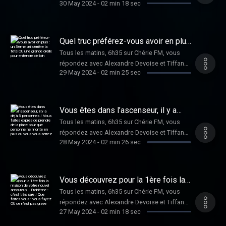
30 May 2024
-
02 min 18 sec
Bonvoisin au Dilemme de Dimitri !
Quel truc préférez-vous avoir en plus
: un 3ème œil derrière la tête OU une
Tous les matins, 6h35 sur Chérie FM, vous
grande oreille pour entendre de loin
répondez avec Alexandre Devoise et Tiffany
29 May 2024
-
02 min 25 sec
Bonvoisin au Dilemme de Dimitri !
Vous êtes dans l’ascenseur, il y a
déjà 5 personnes ! Vous faites
Tous les matins, 6h35 sur Chérie FM, vous
exprès de prendre de la place pour
répondez avec Alexandre Devoise et Tiffany
que personne ne monte en plus ou
vous vous serrez
28 May 2024
-
02 min 26 sec
Bonvoisin au Dilemme de Dimitri !
Vous découvrez pour la 1ère fois la
maison de votre nouvel amoureux !
Tous les matins, 6h35 sur Chérie FM, vous
Problème : c’est très sale ! Que
répondez avec Alexandre Devoise et Tiffany
faites-vous : vous fuyez OU ce n'est
pas grave
27 May 2024
-
02 min 18 sec
Bonvoisin au Dilemme de Dimitri !