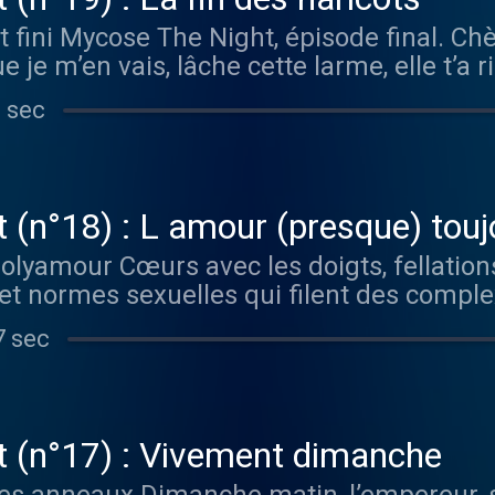
 fini Mycose The Night, épisode final. Chè
e je m’en vais, lâche cette larme, elle t’a ri
it Grr et Jean-Jacques le robot questionnen
 sec
dernières lignes de Victor Hugo, évoquent a
ycose s'éteint, c'est que toutes les bonnes
main. Tendrement. Mycose the night - 1 m
fait Grr ("Mon prince viendra") et Jean-Ja
 (n°18) : L amour (presque) touj
érale, infos scientifiques et blagues pour
olyamour Cœurs avec les doigts, fellation
l, mais toujours de façon pointue et rigolo
 normes sexuelles qui filent des comple
ments 12 mai 18 Réalisation Arnaud Fores
ui finit mal en général mais qu’on lui me
ation Pauline Aubry
7 sec
 Klaire fait Grr embarquent Jean-Jacques
 au pays où Dieu est polyamour. Mycose th
n"), Klaire fait Grr ("Mon prince viendra"
re générale, infos scientifiques et blague
t (n°17) : Vivement dimanche
ou de travail, mais toujours de façon point