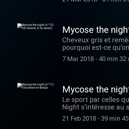
(eh ouais), papotent 
l’équinoxe (eh ben.) 
rouleau (de printemps
Klaire fait Grr ("Cass
Mycose the night
générale, infos scient
Cheveux gris et remèd
travail, mais toujours
pourquoi est-ce qu’on 
Enregistrements 7 mar
et seulement mères, 
Grr Illustration Pauli
7 Mar 2018
-
40 min 32 
grand-mères, les vieil
papotent cheveux gri
ridées, mouroirs insi
sait faire un bon café
Mycose the night
fait Grr ("Casser la v
Le sport par celles qu
scientifiques et blagu
Night s’intéresse au 
toujours de façon poi
chouchous (grmmpf), à
Enregistrements 21 fé
21 Feb 2018
-
39 min 45
(gnagnagna), et aux m
Grr Illustration Pauli