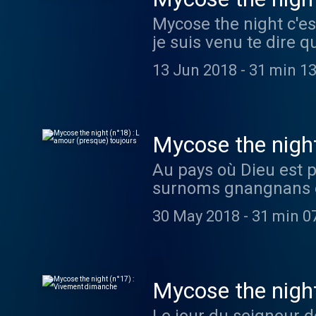
Mycose the night c'est
je suis venu te dire qu
Elodie Font, Klaire fa
13 Jun 2018
-
31 min 13
des téléfilms et les 
pertes blanches. Si M
antifongique sous la 
("Coming in"), Klaire 
Mycose the night
mélangent culture gén
Au pays où Dieu est p
toilettes ou de travai
surnoms gnangnans et
Magazine . Enregistre
paie l’Amour, celui q
Klaire fait Grr Illustr
30 May 2018
-
31 min 0
même. Elodie Font et
toujours et boulgour,
Elodie Font ("Coming i
relou mélangent cultu
Mycose the nigh
d'amour, de toilettes 