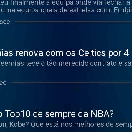
u finalmente a equipa onde via fechar a c
 a uma equipa cheia de estrelas com: Embii
 para o KING?
 sec
ias renova com os Celtics por 4
eemias teve o tão merecido contrato e sa
sec
 o Top10 de sempre da NBA?
ron, Kobe? Que está nos melhores de sem