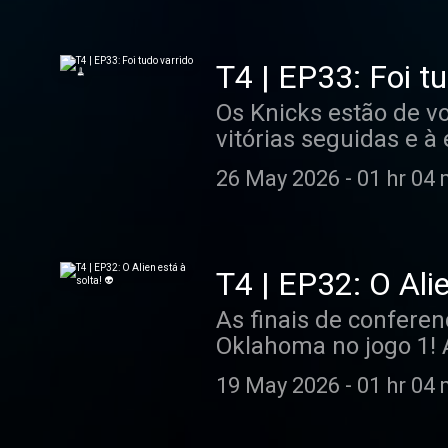
T4 | EP33: Foi tu
Os Knicks estão de v
vitórias seguidas e à
equipa seria melhor 
26 May 2026
-
01 hr 04 
T4 | EP32: O Alie
As finais de confere
Oklahoma no jogo 1! 
Cavs e os Knicks. T
19 May 2026
-
01 hr 04 
durante a semana pa