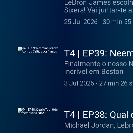
LeBron James escolhe
Sixers! Vai juntar-te
melhor escolha certa
25 Jul 2026
-
30 min 55
T4 | EP39: Neem
Finalmente o nosso N
incrível em Boston
3 Jul 2026
-
27 min 26 
T4 | EP38: Qual
Michael Jordan, Leb