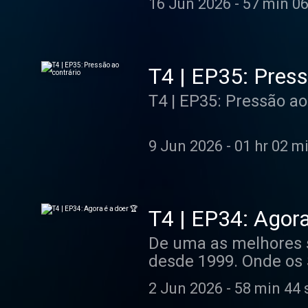
16 Jun 2026
-
57 min 06
cumprimentado ou n
T4 | EP35: Press
T4 | EP35: Pressão ao
9 Jun 2026
-
01 hr 02 m
T4 | EP34: Agora
De uma as melhores s
desde 1999. Onde os S
Muita gente acredita
2 Jun 2026
-
58 min 44 