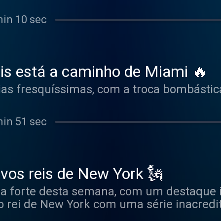
min 10 sec
nis está a caminho de Miami 🔥
s fresquíssimas, com a troca bombástic
min 51 sec
vos reis de New York 🗽
ma forte desta semana, com um destaque
o rei de New York com uma série inacredit
ra de cumprimentar os novos campeões.