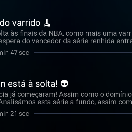
do varrido 🧹
olta às finais da NBA, como mais uma var
 espera do vencedor da série renhida entr
para os Knicks? Nenhuma!
min 47 sec
n está à solta! 👽
ncia já começaram! Assim como o domínio 
Analisámos esta série a fundo, assim com
erminámos com uma homenagem a Brandon
min 21 sec
ssada.