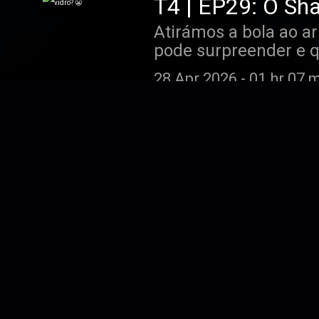
T4 | EP29: O Sha
Atirámos a bola ao a
pode surpreender e 
respondemos. E como 
28 Apr 2026
-
01 hr 07 
Neemias que ficou em
terminar ficámos sem
Jokic em Minnesota?
T4 | EP28: Tudo 
Mandámos a bola ao 
Neemias e que nos d
do poste português. 
21 Apr 2026
-
01 hr 08 
teve mais surpresas
Neemias que estará on
T4 | EP27: Époc