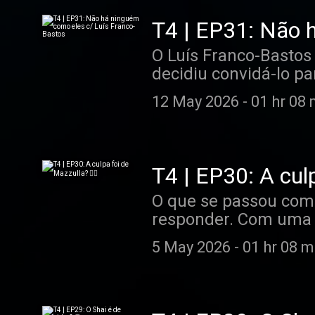
T4 | EP31: Não 
O Luís Franco-Bastos 
decidiu convidá-lo p
12 May 2026
-
01 hr 08 
T4 | EP30: A culp
O que se passou com
responder. Com uma 
com o irmão e um fact
5 May 2026
-
01 hr 08 m