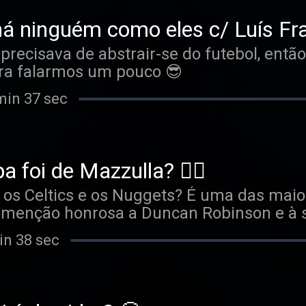
há ninguém como eles c/ Luís Fr
precisava de abstrair-se do futebol, ent
ara falarmos um pouco 😎
min 37 sec
a foi de Mazzulla? 🤦‍♂️
 os Celtics e os Nuggets? É uma das mai
menção honrosa a Duncan Robinson e à s
o estrambólico que até ver foi a única f
in 38 sec