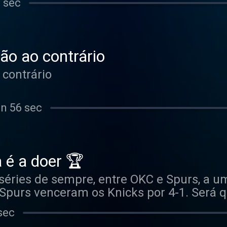
 sec
ão?
ão ao contrário
 contrário
in 56 sec
 é a doer 🏆
éries de sempre, entre OKC e Spurs, a um
purs venceram os Knicks por 4-1. Será que
 que sim, mas isto é NBA e tudo pode acon
sec