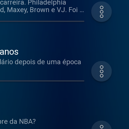
arreira. Philadelphia
d, Maxey, Brown e VJ. Foi a
 anos
lário depois de uma época
pre da NBA?