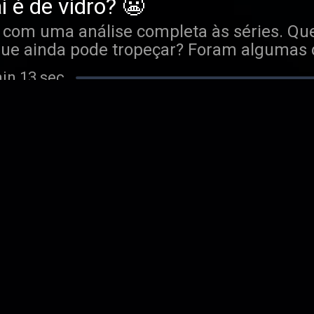
i é de vidro? 😬
r com uma análise completa às séries. Q
que ainda pode tropeçar? Foram algumas 
não podia deixar de faltar, demos um olh
min 13 sec
 4º lugar para o prémio de jogador que 
 conseguir responder a uma resposta...
pode acontecer! 😤
ar com um adepto de Boston, que acompa
eu um visão mais aprofundado do que os 
De seguida fizemos uma análise à primeir
min 41 sec
 do que esperado. E terminámos com um G
line no Instagram da sport tv de dia 21 de
a de sonho 🍀