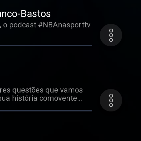
anco-Bastos
ão, o podcast #NBAnasporttv
ores questões que vamos
ua história comovente
ez que aconteceu.