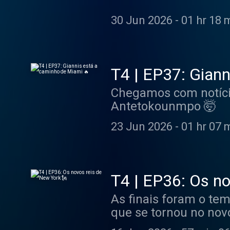
30 Jun 2026
-
01 hr 18 
T4 | EP37: Gian
Chegamos com notícia
Antetokounmpo 🤯
23 Jun 2026
-
01 hr 07 
T4 | EP36: Os no
As finais foram o te
que se tornou no nov
desapareceram na ho