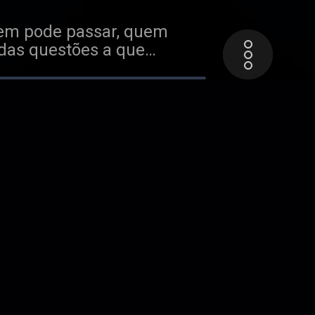
uem pode passar, quem
das questões a que
o às estatísticas do nosso
mais melhorou. Para
 Quem roubou as cuecas do
nha todos os jogos do
adeptos dos Celtics acham
a ronda dos Playoffs que
iveaway de uma t-shirt do
 Abril a dia 27.