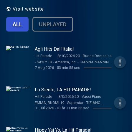
Visit website
ALL
UNPLAYED
Agli Hits Dall'Italia!
Hit Parade 8/10/2026 20 - Buona Domenica
- SAYF* 19 - America, Inc. - GIANNA NANNINI
7 Aug 2026
-
53 min 55 sec
MARACASH 18 - Cabana - IRAMA* 17 -
Rolling Stones - THE KOLORS* 16 - Al Mio
Paese - SERENA BRANCALE, LEVANTE,
DELIA* 15 - Per Sempre Sí - SAL DA VINCI* 14 -
Lo Siento, LA HIT PARADE!
Il Viaggio Verso Paradiso - ACHILLE LAURO*
Hit Parade 8/3/2026 20 - Vacci Piano -
13 - White Girl Wasted - ANNA 12 - Buon
EMMA, RKOMI 19 - Superstar - TIZIANO
Vento - JOVANOTTI, ALFA* 11- DNA - GABRY
31 Jul 2026
-
01 hr 11 min 55 sec
FERRO, GIORGIA 18 - Che Fastidio -
PONTE, JOVANOTTI 10 - Flamenco Paranoia -
DITONELLAPIAGA 17 - Rolling Stones - THE
SAMURAI JAY* 9 - Canzone Estiva -
KOLORS* 16 - Al Mio Paese - SERENA
ANNALISA 8 - Bossa Nostra - GAIA 7 - Hippy
BRANCALE, LEVANTE, DELIA* 15 - Per
Hippy Yai Yo, La Hit Parade!
Ya Yo (Peró Anche No) - J AX* 6 - Summer