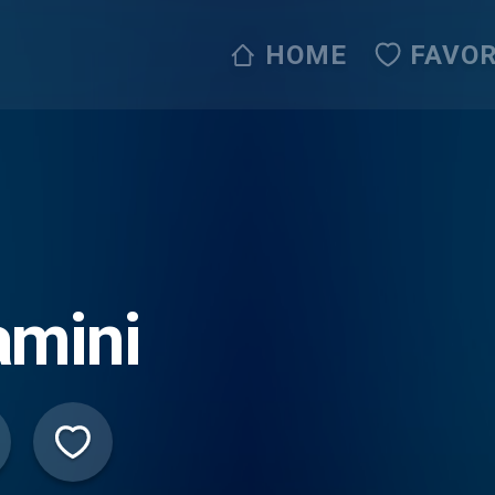
HOME
FAVOR
amini