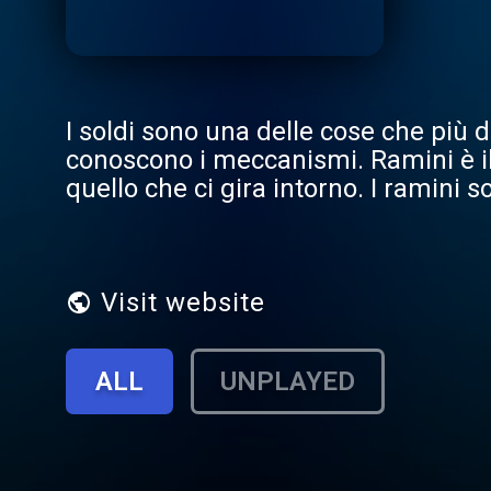
I soldi sono una delle cose che più d
conoscono i meccanismi. Ramini è il 
quello che ci gira intorno. I ramini 
più basse nelle valute tradizionali,
podcast si concentra sulle basi del
usarli nel modo migliore per noi.
Visit website
ALL
UNPLAYED