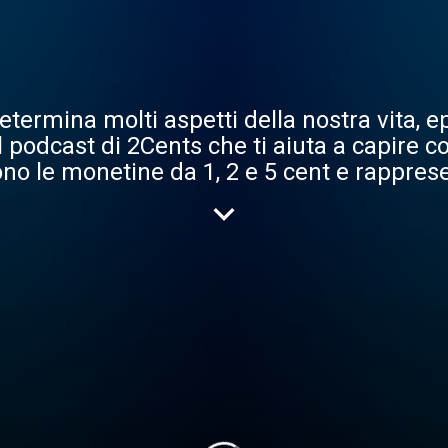
etermina molti aspetti della nostra vita, e
podcast di 2Cents che ti aiuta a capire com
sono le monetine da 1, 2 e 5 cent e rappres
 come se fossero dei mattoncini di base. A
la finanza personale per capire come funz