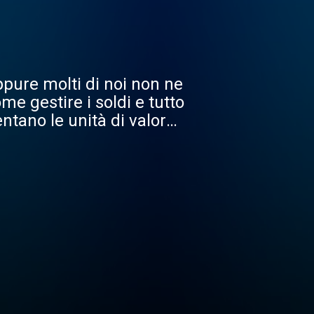
ppure molti di noi non ne
e gestire i soldi e tutto
entano le unità di valore
llo stesso modo, questo
ionano soldi e imparare a