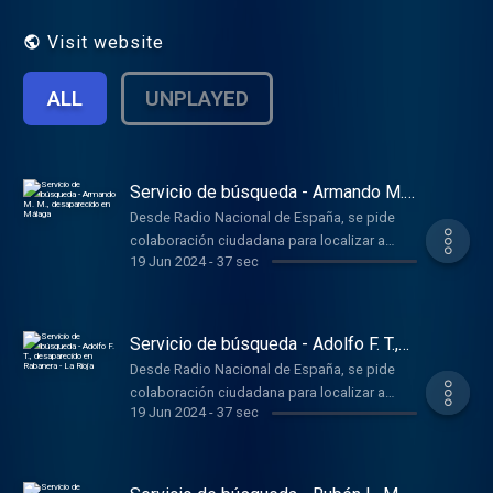
Visit website
ALL
UNPLAYED
Servicio de búsqueda - Armando M.
M., desaparecido en Málaga
Desde Radio Nacional de España, se pide
colaboración ciudadana para localizar a
19 Jun 2024
-
37 sec
Armando M. M., de 55 años, desaparecido el
día 11/04/2024 en Málaga. Si tiene alguna
información, envíe un mensaje de voz al
teléfono 696.626.606
Servicio de búsqueda - Adolfo F. T.,
desaparecido en Rabanera - La Rioja
Desde Radio Nacional de España, se pide
colaboración ciudadana para localizar a
19 Jun 2024
-
37 sec
Adolfo F. T., de 67 años, desaparecido el día
27/03/2024 en Rabanera - La Rioja. Si tiene
alguna información, envíe un mensaje de voz
al teléfono 696.626.606