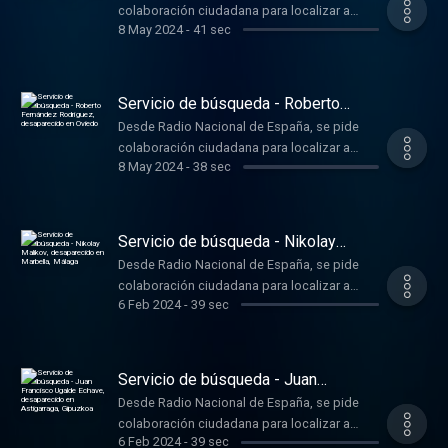
colaboración ciudadana para localizar a
8 May 2024
-
41 sec
Valentina Arnaiz García, de 62 años,
desaparecido el día 29/02/2024 en Pinilla de
los Moros, Burgos. Si tiene alguna
información, envíe un mensaje de voz al
Servicio de búsqueda - Roberto
teléfono 696.626.606
Fernández Rodríguez, desaparecido
Desde Radio Nacional de España, se pide
en Oviedo
colaboración ciudadana para localizar a
8 May 2024
-
38 sec
Roberto Fernández Rodríguez, de 10 años,
desaparecido el día 20/02/2024 en Oviedo. Si
tiene alguna información, envíe un mensaje
de voz al teléfono 696.626.606
Servicio de búsqueda - Nikolay
Malikov, desaparecido en Marbella,
Desde Radio Nacional de España, se pide
Málaga
colaboración ciudadana para localizar a
6 Feb 2024
-
39 sec
Nikolay Malikov, de 33 años, desaparecido el
día 01/12/2023 en Marbella, Málaga. Si tiene
alguna información, envíe un mensaje de voz
al teléfono 696.626.606
Servicio de búsqueda - Juan
Francisco Ugalde Echave,
Desde Radio Nacional de España, se pide
desaparecido en Astigarraga,
colaboración ciudadana para localizar a
Gipuzkoa
6 Feb 2024
-
39 sec
Juan Francisco Ugalde Echave, de 56 años,