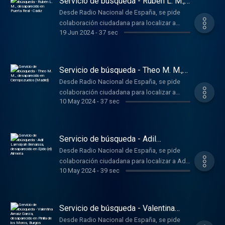
Servicio de búsqueda - Rubén L. M.,
desaparecido en Puerta Real - Cádiz
Desde Radio Nacional de España, se pide
colaboración ciudadana para localizar a
19 Jun 2024
-
37 sec
Rubén L. M, de 46 años, desaparecido el día
04/04/2024 en Puerta Real - Cádiz. Si tiene
alguna información, envíe un mensaje de voz
al teléfono 696.626.606
Servicio de búsqueda - Theo M. M.,
desaparecido en Ciempozuelos
Desde Radio Nacional de España, se pide
(Madrid)
colaboración ciudadana para localizar a
10 May 2024
-
37 sec
Theo M. M., de 31 años, desaparecido el día
17/03/2024 en Ciempozuelos (Madrid). Si
tiene alguna información, envíe un mensaje
de voz al teléfono 696.626.606
Servicio de búsqueda - Adil
Lamsiyah Benaissa, desaparecido en
Desde Radio Nacional de España, se pide
Ejido (el) Almería
colaboración ciudadana para localizar a Adil
10 May 2024
-
39 sec
Lamsiyah Benaissa, de 20 años,
desaparecido el día 25/02/2024 en Ejido (el)
Almería. Si tiene alguna información, envíe un
mensaje de voz al teléfono 696.626.606
Servicio de búsqueda - Valentina
Arnaiz García, desaparecido en
Desde Radio Nacional de España, se pide
Pinilla de los Moros, Burgos