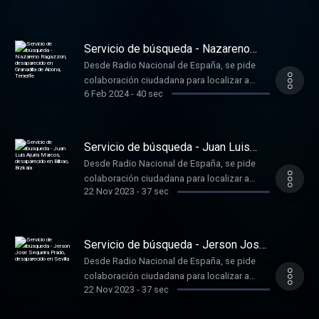
desaparecido el día 25/10/2023 en
Astigarraga, Gipuzkoa. Si tiene alguna
información, envíe un mensaje de voz al
Servicio de búsqueda - Nazareno
teléfono 696.626.606
Ragazzon, desaparecido en
Desde Radio Nacional de España, se pide
Granadilla de Abona, Tenerife
colaboración ciudadana para localizar a
6 Feb 2024
-
40 sec
Nazareno Ragazzon, de 35 años,
desaparecido el día 28/12/2023 en
Granadilla de Abona, Tenerife. Si tiene alguna
información, envíe un mensaje de voz al
Servicio de búsqueda - Juan Luis
teléfono 696.626.606
Ajuria Marcos, desaparecido en
Desde Radio Nacional de España, se pide
Bilbao, Bizkaia
colaboración ciudadana para localizar a
22 Nov 2023
-
37 sec
Juan Luis Ajuria Marcos, de 78 años,
desaparecido el día 28/09/2023 en Bilbao,
Bizkaia. Si tiene alguna información, envíe un
mensaje de voz al teléfono 696.626.606
Servicio de búsqueda - Jerson Jose
Sequeira Prado, desaparecido en
Desde Radio Nacional de España, se pide
Sevilla
colaboración ciudadana para localizar a
22 Nov 2023
-
37 sec
Jerson Jose Sequeira Prado, de 33 años,
desaparecido el día 01/05/2023 en Sevilla. Si