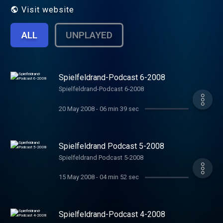
Visit website
ALL
UNPLAYED
Spielfeldrand-Podcast 6-2008
Spielfeldrand-Podcast 6-2008
20 May 2008
-
06 min 39 sec
Spielfeldrand Podcast 5-2008
Spielfeldrand Podcast 5-2008
15 May 2008
-
04 min 52 sec
Spielfeldrand-Podcast 4-2008