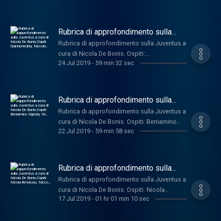
Massimo Pavan, Niccolò Ceccarini
Rubrica di approfondimento sulla
Juventus a cura di Nicola De
Rubrica di approfondimento sulla Juventus a
Bonis.Ospiti: Giannichedda, Niccolò…
cura di Nicola De Bonis. Ospiti:
24 Jul 2019
-
59 min 32 sec
Giannichedda, Niccolò Ceccarini, Massimo
Pavan, Andrea Bosco
Rubrica di approfondimento sulla
Juventus a cura di Nicola De
Rubrica di approfondimento sulla Juventus a
Bonis.Ospiti: Beniamino Vignola, Ni…
cura di Nicola De Bonis. Ospiti: Beniamino
22 Jul 2019
-
59 min 58 sec
Vignola, Niccolò Ceccarini, Massimo Pavan,
Andrea Bosco
Rubrica di approfondimento sulla
Juventus a cura di Nicola De
Rubrica di approfondimento sulla Juventus a
Bonis.Ospiti: Nicola Amoruso, Nicco…
cura di Nicola De Bonis. Ospiti: Nicola
17 Jul 2019
-
01 hr 01 min 10 sec
Amoruso, Niccolò Ceccarini, Edoardo Siddi,
Massimo Pavan e Franco Leonetti