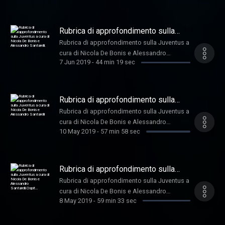
Ceccarini, Massimo Pavan e Andrea Bosco
Rubrica di approfondimento sulla
Juventus a cura di Nicola De Bonis e
Rubrica di approfondimento sulla Juventus a
Alessandro Santarelli.
cura di Nicola De Bonis e Alessandro
7 Jun 2019
-
44 min 19 sec
Santarelli.
Rubrica di approfondimento sulla
Juventus a cura di Nicola De Bonis e
Rubrica di approfondimento sulla Juventus a
Alessandro Santarelli
cura di Nicola De Bonis e Alessandro
10 May 2019
-
57 min 58 sec
Santarelli
Rubrica di approfondimento sulla
Juventus a cura di Nicola De Bonis e
Rubrica di approfondimento sulla Juventus a
Alessandro Santarelli.Ospit…
cura di Nicola De Bonis e Alessandro
8 May 2019
-
59 min 33 sec
Santarelli. Ospiti:Nicolò Ceccarini, Filippo
Bonsignore, Edoardo Siddi, Fabio Fava e
Massimo Pavan