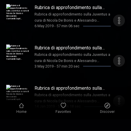
Rubrica di approfondimento sulla
Juventus a cura di Nicola De Bonis e
Rubrica di approfondimento sulla Juventus a
Alessandro Santarelli.Ospit…
cura di Nicola De Bonis e Alessandro
6 May 2019
-
57 min 06 sec
Santarelli. Ospiti:Nicolò Ceccarini, Andrea
Bosco
Rubrica di approfondimento sulla
Juventus a cura di Nicola De Bonis e
Rubrica di approfondimento sulla Juventus a
Alessandro Santarelli.Ospit…
cura di Nicola De Bonis e Alessandro
3 May 2019
-
57 min 20 sec
Santarelli. Ospiti: Antonio Barillà, Evelina
Christellin, Renato Zaccarelli, Antonello
Cuccureddu, Massimo Pavan, Luigi Schiffo
Rubrica di approfondimento sulla
Juventus a cura di Nicola De Bonis e
Rubrica di approfondimento sulla Juventus a
Alessandro SantarelliOspiti…
cura di Nicola De Bonis e Alessandro
14 Jan 2019
-
57 min 18 sec
Santarelli Ospiti:, Beniamino Vignola, Paolo
Home
Favorites
Discover
Rossi, Edoardo Siddi, Massimo Pavan,
Niccolò Ceccarini,
Rubrica di approfondimento sulla