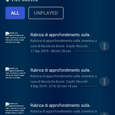
ALL
UNPLAYED
Rubrica di approfondimento sulla
Juventus a cura di Nicola De
Rubrica di approfondimento sulla Juventus a
Bonis.Ospiti: Niccolò Ceccarini, …
cura di Nicola De Bonis. Ospiti: Niccolò
11 Sep 2019
-
58 min 28 sec
Ceccarini, Mirko Graziano, Romeo Agresti e
Andrea Bosco.
Rubrica di approfondimento sulla
Juventus a cura di Nicola De
Rubrica di approfondimento sulla Juventus a
Bonis.Ospiti: Niccolò Ceccarini, …
cura di Nicola De Bonis. Ospiti: Niccolò
4 Sep 2019
-
01 hr 02 min 14 sec
Ceccarini, Fabio Rivera, Maurizio Paniz,
Andrea Bosco.
Rubrica di approfondimento sulla
Juventus a cura di Nicola De
Rubrica di approfondimento sulla Juventus a
Bonis.Ospiti: Andrea Bosco, Nicco…