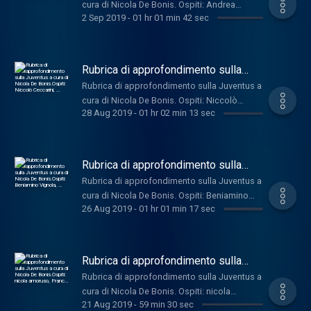
cura di Nicola De Bonis. Ospiti: Andrea
2 Sep 2019
-
01 hr 01 min 42 sec
Bosco, Niccolò Ceccarini, Massimo Pavan,
Alex Milone, Beniamino Vignola
Rubrica di approfondimento sulla
Juventus a cura di Nicola De
Rubrica di approfondimento sulla Juventus a
Bonis.Ospiti: Niccolò Ceccarini, …
cura di Nicola De Bonis. Ospiti: Niccolò
28 Aug 2019
-
01 hr 02 min 13 sec
Ceccarini, Filippo Bonsignore, Massimo
Bonini, Romeo Agresti, Massimo Pavan,
Andrea Bosco
Rubrica di approfondimento sulla
Juventus a cura di Nicola De
Rubrica di approfondimento sulla Juventus a
Bonis.Ospiti: Beniamino Vignola, …
cura di Nicola De Bonis. Ospiti: Beniamino
26 Aug 2019
-
01 hr 01 min 17 sec
Vignola, Luigi Schiffo, Niccolò Ceccarini e
Massimo Pavan
Rubrica di approfondimento sulla
Juventus a cura di Nicola De
Rubrica di approfondimento sulla Juventus a
Bonis.Ospiti: nicola amoruso, Franc…
cura di Nicola De Bonis. Ospiti: nicola
21 Aug 2019
-
59 min 30 sec
amoruso, Franco Leonetti, Romeo Agresti,