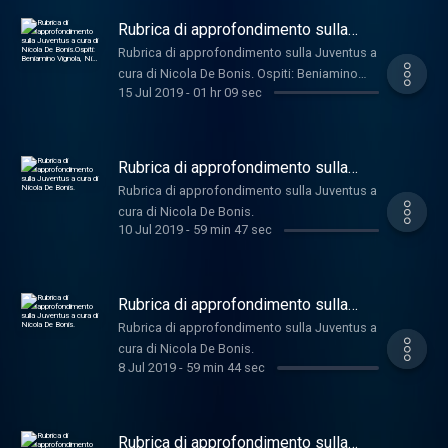
Rubrica di approfondimento sulla
Juventus a cura di Nicola De
Rubrica di approfondimento sulla Juventus a
Bonis.Ospiti: Beniamino Vignola, Ni…
cura di Nicola De Bonis. Ospiti: Beniamino
15 Jul 2019
-
01 hr 09 sec
Vignola, Niccolò Ceccarini, Alberto Mauro,
Massimo Pavan e Mario Mattioli
Rubrica di approfondimento sulla
Juventus a cura di Nicola De Bonis.
Rubrica di approfondimento sulla Juventus a
cura di Nicola De Bonis.
10 Jul 2019
-
59 min 47 sec
Rubrica di approfondimento sulla
Juventus a cura di Nicola De Bonis.
Rubrica di approfondimento sulla Juventus a
cura di Nicola De Bonis.
8 Jul 2019
-
59 min 44 sec
Rubrica di approfondimento sulla