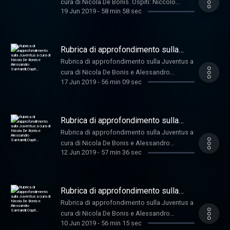
cura di Nicola De Bonis. Ospiti: Niccolò
19 Jun 2019
-
58 min 58 sec
Ceccarini, Maurizio Mattioli, Gigi Maifredi,
Andrea Bosco, Alessandro Santarelli
Rubrica di approfondimento sulla
Juventus a cura di Nicola De Bonis e
Rubrica di approfondimento sulla Juventus a
Alessandro Santarelli.Ospit…
cura di Nicola De Bonis e Alessandro
17 Jun 2019
-
56 min 09 sec
Santarelli. Ospiti: Beniamino Vignola, Niccolò
Ceccarini, Mirko Graziano, Massimo Pavan e
Andrea Bosco
Rubrica di approfondimento sulla
Juventus a cura di Nicola De Bonis e
Rubrica di approfondimento sulla Juventus a
Alessandro Santarelli.Ospit…
cura di Nicola De Bonis e Alessandro
12 Jun 2019
-
57 min 36 sec
Santarelli. Ospiti: Beniamino Vignola, Niccolò
Ceccarini, Massimo Pavan e Andrea Bosco
Rubrica di approfondimento sulla
Juventus a cura di Nicola De Bonis e
Rubrica di approfondimento sulla Juventus a
Alessandro Santarelli.Ospit…
cura di Nicola De Bonis e Alessandro
10 Jun 2019
-
56 min 15 sec
Santarelli. Ospiti: Beniamino Vignola, Niccolò