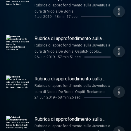
Juventus a cura di Nicola De Bonis.
Rubrica di approfondimento sulla Juventus a
cura di Nicola De Bonis.
1 Jul 2019
-
48 min 17 sec
Rubrica di approfondimento sulla
Juventus a cura di Nicola De
Rubrica di approfondimento sulla Juventus a
Bonis.Ospiti:Niccolò Ceccarini, Fil…
cura di Nicola De Bonis. Ospiti:Niccolò
26 Jun 2019
-
57 min 51 sec
Ceccarini, Filippo Buonsignore,Roberto Galia
e Massimo Pavan
Rubrica di approfondimento sulla
Juventus a cura di Nicola De
Rubrica di approfondimento sulla Juventus a
Bonis.Ospiti: Beniamino Vignola, Ma…
cura di Nicola De Bonis. Ospiti: Beniamino
24 Jun 2019
-
58 min 25 sec
Vignola, Massimo Zampini, Andrea Bosco,
Rubrica di approfondimento sulla
Juventus a cura di Nicola De
Rubrica di approfondimento sulla Juventus a
Bonis.Ospiti: Niccolò Ceccarini, Ma…