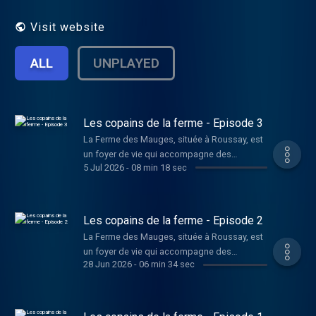
Visit website
ALL
UNPLAYED
Les copains de la ferme - Episode 3
La Ferme des Mauges, située à Roussay, est
un foyer de vie qui accompagne des
5 Jul 2026
-
08 min 18 sec
personnes en situation de handicap. En avril
dernier, les résident·e·s ont participé à des
ateliers radiophoniques et ont accueilli
l'équipe de SUN au cœur de leur quotidien.
Les copains de la ferme - Episode 2
Au cœur de cette émission, "Les Copains de
La Ferme des Mauges, située à Roussay, est
la Ferme" nous ouvrent les portes de leur
un foyer de vie qui accompagne des
univers. Johnatan, Armand, Charly, Eline,
28 Jun 2026
-
06 min 34 sec
personnes en situation de handicap. En avril
Isabelle, Fabien, Nadège, Arnault et Simon se
dernier, les résident·e·s ont participé à des
sont prêtés au jeu du reportage pour nous
ateliers radiophoniques et ont accueilli
faire découvrir leur environnement, les soins
l'équipe de SUN au cœur de leur quotidien.