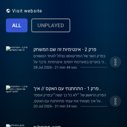
בכל יום רביעי בשעה שמונה.
Visit website
ALL
UNPLAYED
פרק 2 - אינטימיות זה שם המשחק
בפרק השני של הפודקאסט נצלול לאחד הנושאים
הכי בוערים במערכות יחסים: אינטימיות. נדבר על
28 Jul 2026
-
21 min 44 sec
סוגי אינטימיות, מה זה אומר בפועל, איך מכניסים
אינטימיות בחיים ולמה אינטימיות לא שוות ערך
ליחסי מין.
פרק 1 - התחתנתי עם האקס // איך
לחזור לאקס?
הפרק הראשון של ״לא כל כך קשה״!בפרק אספר
על איך מצאתי את עצמי מתחתנת עם האקס,
20 Jul 2026
-
31 min 34 sec
למה אני בכל זאת לא מאמינה בחזרה לאקסים
ואם אתם מתעקשים, איך תעשו את זה נכון.