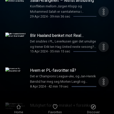
Salah-krangelen: – Nitrist avslutning
Osnes, Morten Langli og Peder Mørtvedt. See
Konflikten mellom Jürgen Klopp og
omnystudio.com/listener for privacy
Mohammed Salah er samtaletema i
information.
29 Apr 2024
-
39 min 36 sec
Europakommisjonen. Og TV 2s ekspert har
funnet akkurat den treneren Manchester
United trenger. See omnystudio.com/listener
for privacy information.
Blir Haaland benket mot Real
Madrid?
Det snubles i PL, Leverkusen gjør det umulige
og trener Erik ten Hag United neste sesong?
15 Apr 2024
-
35 min 15 sec
De vanvittige Champions League-
kvartfinalene skal avgjøres. Jon Børrestad har
med seg Simen Stamsø-Møller og Peder
Mørtvedt til Europakommisjonen-prat rundt
Hvem er PL-favoritter nå?
det heteste i Fotball-Europa. See
Det er Champions League-uke, og Jan-Henrik
omnystudio.com/listener for privacy
Børslid har meg seg Morten Langli og
information.
8 Apr 2024
-
42 min 19 sec
landslagssjef Ståle Solbakken i denne ukens
«Europakommisjonen». Fo...
Mulighet for CL-mirakel + forsinket
tabelltips
I denne Toppserie-spesialen har Helge
Home
Favorites
Discover