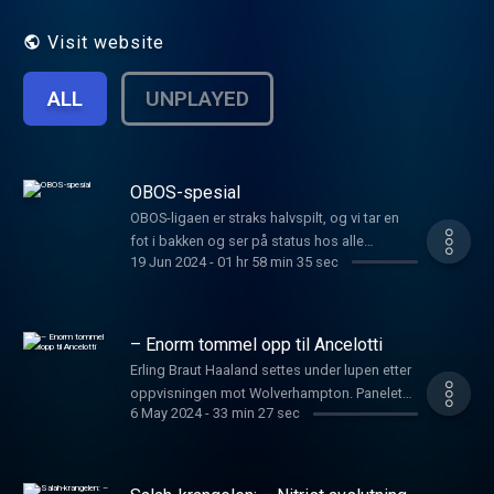
Visit website
ALL
UNPLAYED
OBOS-spesial
OBOS-ligaen er straks halvspilt, og vi tar en
fot i bakken og ser på status hos alle
19 Jun 2024
-
01 hr 58 min 35 sec
klubbene. I denne episoden får du høre fra
Vålerengas sportssjef Joacim Jonsson og
suksesstreneren til Egersund, Kjell André Thu.
I studio: Petter Bø Tosterud og Amund Lollik
– Enorm tommel opp til Ancelotti
Lutnæs. See omnystudio.com/listener for
Erling Braut Haaland settes under lupen etter
privacy information.
oppvisningen mot Wolverhampton. Panelet
6 May 2024
-
33 min 27 sec
hyller Carlo Ancelotti, som holder kjeft der
andre syter. Og hvem er nestemann på listen
over trenere som sier nei til Bayern München?
Hør Europakommisjonen med Endre Olav