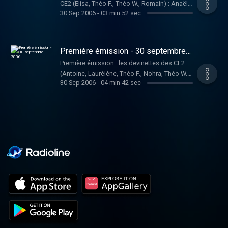
CE2 (Elisa, Théo F., Théo W., Romain) ; Anaëlle
30 Sep 2006
-
03 min 52 sec
vous présente une interview exclusive de
Noémie, fan de la chanteuse Lorie ! ; Sofia
vous donne les prochaines dates de concert
de la chanteuse américaine, Pink. Pré;sentée
Première émission - 30 septembre
par Théo F. !
2006
Première émission : les devinettes des CE2
(Antoine, Laurélène, Théo F., Nohra, Théo W.),
30 Sep 2006
-
04 min 42 sec
poésie des CM1 : les noisettes (Justine et
Madeline). Présentée par Anaëlle !