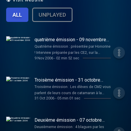
ALL
UNPLAYED
quatrième émission - 09 novembre
2006
Quatrième émission : présentée par Honorine
! Interview préparée par les CE2, sur la
9 Nov 2006
-
02 min 52 sec
légende populaire de Saint Martin à
Dunkerque (Emma, Justine, Madeline et les
autres !) ; deux blagounettes par notre
champion de l'humour, Romain !
Troisème émission - 31 octobre
2006
Troisième émission : Les élèves de CM2 vous
parlent de leurs cours de catamaran à la
31 Oct 2006
-
05 min 01 sec
plage : interview d'Alexandra par Noémie ;
impressions des élèves de CM2...
Deuxième émission - 07 octobre
2006
Deuxièmeme émission : 4 blagues par les