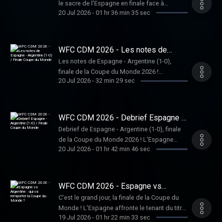
le sacre de l'Espagne en finale face à
Zidane ? Le délégué Kylian Mbappé, meilleur
20 Jul 2026
-
01 hr 36 min 35 sec
l'Argentine (1-0) : c'est l'heure de faire le bilan
buteur de la compétition, est-il l'homme de la
! Le WFC distribue ses trophées pour
sélection du Mondial ? Quels bulletins pour
récompenser les meilleures équipes, les
Maignan, Upamecano, Rabiot, Dembélé,
nations qui nous ont marqué ou déçu mais
WFC CDM 2026 - Les notes de
Olise ou encore Jules Koundé ? Ce podcast
également pour saluer (ou non) les
Espagne - Argentine (1-0) / Finale
est hébergé par Podcastics , la plateforme
Les notes de Espagne - Argentine (1-0),
Coupe du Monde
meilleures performances individuelles. Messi
pour créer et diffuser votre podcast
finale de la Coupe du Monde 2026 !
est-il le MVP de cette Coupe du Monde en
20 Jul 2026
-
32 min 29 sec
facilement.
L'Espagne remporte sa deuxième Coupe du
Amérique ? L'Allemagne est-elle le crash de
Monde grâce à un but de Ferran Torres en
ce Mondial ? Lamine Yamal, Rodri, Olise,
prolongations. Ce podcast est hébergé par
Bellingham : quelle est l'équipe-type de la
Podcastics , la plateforme pour créer et
WFC CDM 2026 - Debrief Espagne -
CDM ? Ce podcast est hébergé par
diffuser votre podcast facilement.
Argentine (1-0) / Finale Coupe du
Podcastics , la plateforme pour créer et
Debrief de Espagne - Argentine (1-0), finale
Monde
diffuser votre podcast facilement.
de la Coupe du Monde 2026 ! L'Espagne
20 Jul 2026
-
01 hr 42 min 46 sec
remporte sa deuxième Coupe du Monde
grâce à un but de Ferran Torres en
prolongations. Ce podcast est hébergé par
Podcastics , la plateforme pour créer et
WFC CDM 2026 - Espagne vs
diffuser votre podcast facilement.
Argentine : qui va remporter la Coupe
C'est le grand jour, la finale de la Coupe du
du Monde ?
Monde ! L'Espagne affronte le tenant du titre,
19 Jul 2026
-
01 hr 22 min 33 sec
l'Argentine, pour dominer le football mondial.