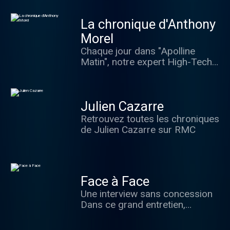
foot ! Avec sa liberté de ton et
concernant les équipes
sa passion, Jérôme Rothen
nationales.
La chronique d'Anthony
lancera des débats enflammés
avec sa Dream Team d’anciens
Morel
joueurs.
Chaque jour dans "Apolline
Matin", notre expert High-Tech
Anthony Morel vous donne les
dernières actus techno, internet
ou encore de la téléphonie.
Julien Cazarre
Retrouvez toutes les chroniques
de Julien Cazarre sur RMC
Face à Face
Une interview sans concession
Dans ce grand entretien,
Apolline de Malherbe reçoit
chaque jour la personnalité qui