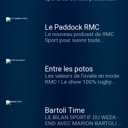
par Alexandre Herbinet.
s'engage avec vous et l'équipe
de Amélie Rosique, une histoire
PJ chaque jour et les indiscrets
de la rédaction, sans oublier les
Le Paddock RMC
chroniques humour d'Arnaud
Le nouveau podcast de RMC
Demanche.
Sport pour suivre toute
l'actualité de la Formule1. Tous
les lundis après chaque Grand
Prix, retrouvez toute l'équipe de
RMC Sport autour de Nicolas
Entre les potos
Paolorsi et Jean-Luc Roy pour
Les valeurs de l'ovalie en mode
débriefer les résultats du week-
RMC ! Le show 100% rugby
end de course.
pour tout savoir de l'actualité
nationale et internationale du
ballon ovale.
Bartoli Time
LE BILAN SPORTIF DU WEEK-
END AVEC MARION BARTOLI !