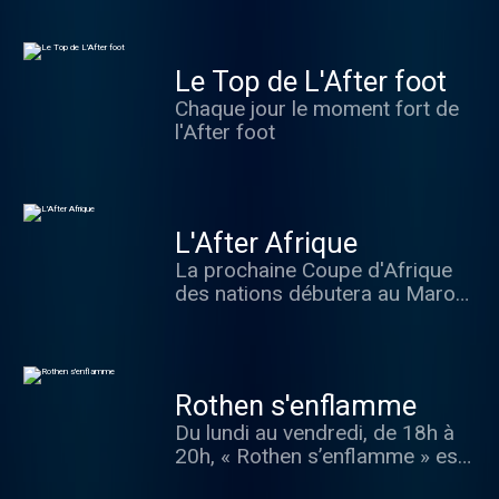
Guimard et Christophe
Cessieux.
Le Top de L'After foot
Chaque jour le moment fort de
l'After foot
L'After Afrique
La prochaine Coupe d'Afrique
des nations débutera au Maroc
le 21 décembre 2025, et c'est
déjà demain. Pour préparer
l'événement, toute l'équipe de
l'After lance le podcast After
Rothen s'enflamme
Afrique pour débriefer
Du lundi au vendredi, de 18h à
l'actualité du football africain en
20h, « Rothen s’enflamme » est
amont de la plus grande
LE nouveau rendez-vous du
compétition de la saison