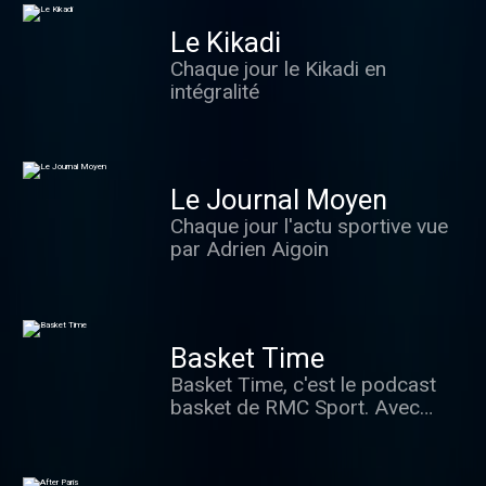
d’aujourd’hui est présentée par
Matteo Ghisalberti et proposée
Le Kikadi
par le diocèse de Monaco. Elle
Chaque jour le Kikadi en
est diffusée sur RMC le samedi
intégralité
à minuit après l'After Foot (20h-
minuit).
Le Journal Moyen
Chaque jour l'actu sportive vue
par Adrien Aigoin
Basket Time
Basket Time, c'est le podcast
basket de RMC Sport. Avec
Pierre Dorian à la mène, Fred
Weis au contre et Stephen Brun
en shooter fou, la Dream Team