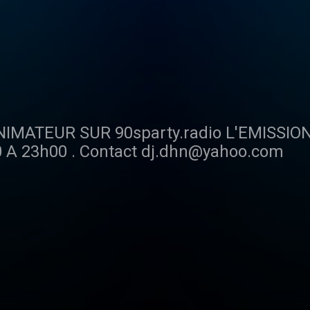
sparty.radio L'EMISSION L’OPÉRA NIGHT TOUT LES
VENDREDI DE 22h00 A 23h00 . Contact dj.dhn@yahoo.com