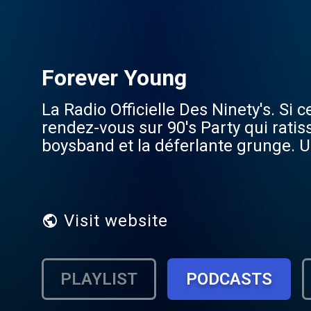
Forever Young
La Radio Officielle Des Ninety's. Si c
rendez-vous sur 90's Party qui rati
boysband et la déferlante grunge. Un
l’époque.
Visit website
PLAYLIST
PODCASTS