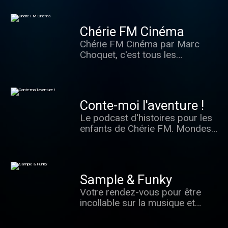
Chérie FM Cinéma
Chérie FM Cinéma par Marc
Choquet, c'est tous les
mercredis, samedi et
dimanches à 12h30 sur Chérie
FM. Retrouvez les conseils
cinéma de Marc Choquet !
Conte-moi l'aventure !
Le podcast d'histoires pour les
enfants de Chérie FM. Mondes
merveilleux et émotions fortes :
bienvenue dans l’univers de
Conte-moi l’aventure !
Catalogue musical : Extrême
Sample & Funky
Musique. Un podcast écrit par
Votre rendez-vous pour être
Marion Lemoine, interprété par
incollable sur la musique et
Léa des Garets - et à la
briller auprès de vos amis !
rédaction en chef : Maud
Chaque samedi à 18h30,
Ventura.