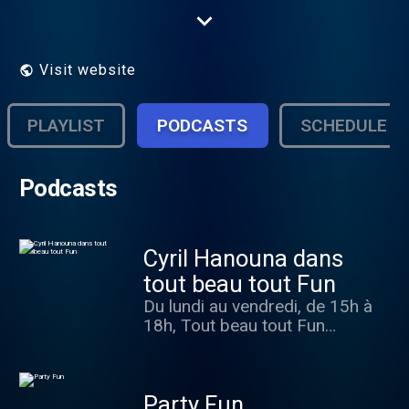
DANCEFLOOR, les plus gros événements
musicaux et les meilleurs animateurs de
libre-antenne.
Visit website
PLAYLIST
PODCASTS
SCHEDULE
Podcasts
Cyril Hanouna dans
tout beau tout Fun
Du lundi au vendredi, de 15h à
18h, Tout beau tout Fun
débarque avec des jeux, des
débats avec les auditeurs… et
surtout une bonne dose
Party Fun
d’imprévu version Cyril