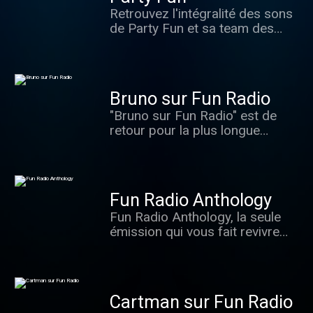
Hanouna. Hébergé par
Retrouvez l'intégralité des sons
Audiomeans. Visitez
de Party Fun et sa team des
audiomeans.fr/politique-de-
DJ's résidents sur Fun Radio !
confidentialite pour plus
d'informations.
Bruno sur Fun Radio
"Bruno sur Fun Radio" est de
retour pour la plus longue
matinale de France ! Retrouvez
Bruno et toute son équipe de 6h
à 10h avec tous vos rendez
vous préférés, mais aussi des
Fun Radio Anthology
jeux, de la bonne humeur, ainsi
Fun Radio Anthology, la seule
que de nombreuses surprises.
émission qui vous fait revivre
Hébergé par Audiomeans.
les meilleurs sons de ces 25
Visitez audiomeans.fr/politique-
dernières années.
de-confidentialite pour plus
d'informations.
Cartman sur Fun Radio