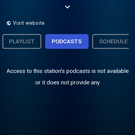
Blanc. Adonc l'Arpitania l'est una unitât
culturèla et pas una unitât politique!
Visit website
PLAYLIST
PODCASTS
SCHEDULE
Access to this station's podcasts is not available
or it does not provide any