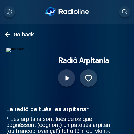
Go back
Radiô Arpitania
La radiô de tués les arpitans*
* Les arpitans sont tués celos que
cognèssont (cognont) un patoués arpitan
(ou francoprovençal') tot u tôrn du Mont-