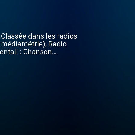
s
e médiamétrie), Radio
ventail : Chanson
 Pop-Rock, Blues, Folklore, Rétro, Accordéon, Musique classique... "Une radio des Locales"