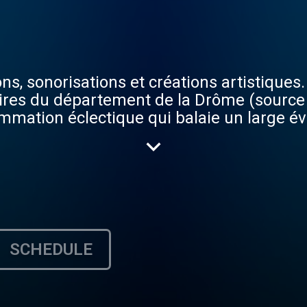
tions et créations artistiques. Classée dans les radio
taires du département de la Drôme (sourc
ammation éclectique qui balaie un large é
française,
SCHEDULE