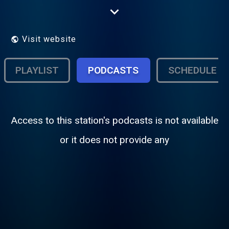
sport, cultura. e programmi di
intrattenimento rigorosamente in lingua
italiana!
Visit website
PLAYLIST
PODCASTS
SCHEDULE
Access to this station's podcasts is not available
or it does not provide any