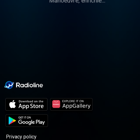
Manoeuvre, enrichie
d'anecdotes fascinantes !
Durant deux heures, notre
expert en musique rock,
Philman, célèbre le Classic
Rock, en explorant un vaste
panorama musical allant d'Elvis
Presley aux Sex Pistols, en
passant par les légendaires
Beatles et Radiohead. Ce
voyage musical vous fera
découvrir non seulement le
rock, mais aussi la soul, la pop,
le punk, le reggae et bien plus
encore - toutes les musiques
qui ont accompagné les
auditeurs du 20ème siècle
jusqu'à aujourd'hui. Philippe
Manœuvre, critique musical et
animateur radio de renom, vous
offre une analyse complète de
Privacy policy
l'actualité rock : les nouveaux