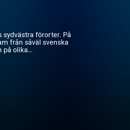
 sydvästra förorter. På
ram från såväl svenska
 på olika