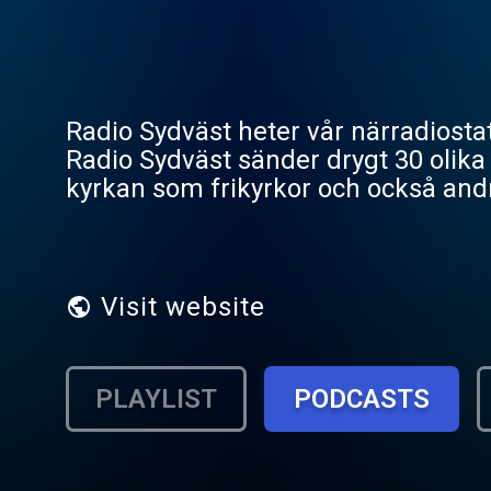
Radio Sydväst heter vår närradiosta
Radio Sydväst sänder drygt 30 olika
kyrkan som frikyrkor och också andr
minoritetsspråk, bl a arabiska, persi
Visit website
PLAYLIST
PODCASTS