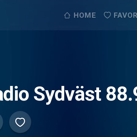
HOME
FAVOR
dio Sydväst 88.