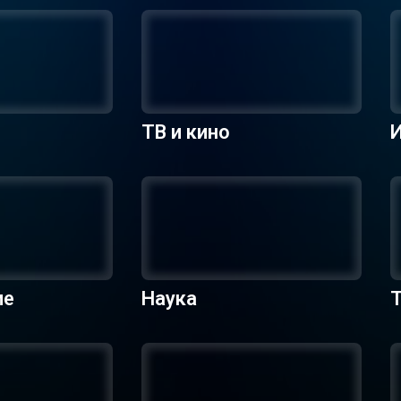
ТВ и кино
ие
Наука