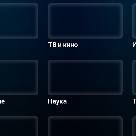
ТВ и кино
ие
Наука