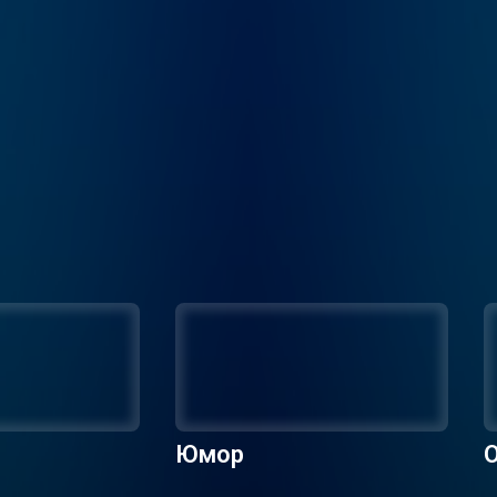
Юмор
О