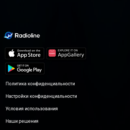
на одну минуту - Все шесть мейджеров
можно пробежать за один год - Все шесть
мейджеров можно пробежать за один
год, тренируясь по 50 км в неделю - Все
шесть мейджоров можно пробежать за
один год, тренируясь по 50 км в неделю
быстрее 2:45 каждый Анатолий Мухин
фанат инструментального бега, анализа
данных и героизма на каждом марафоне.
Он рассказывает, почему нужно бегать в
розовой майке, что можно увидеть в
больших данных и как справляться с
травмами
Политика конфиденциальности
Настройки конфиденциальности
Условия использования
Наши решения