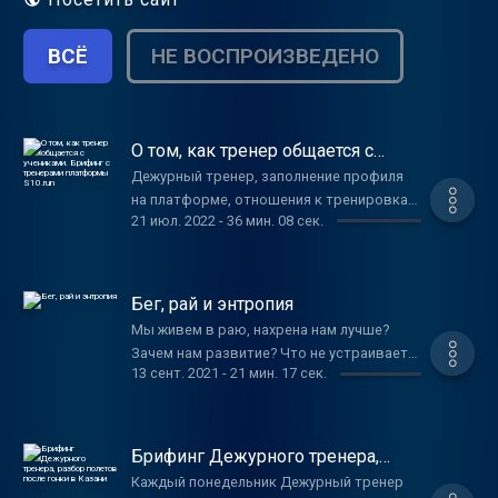
ВСЁ
НЕ ВОСПРОИЗВЕДЕНО
О том, как тренер общается с
учениками. Брифинг с тренерами
Дежурный тренер, заполнение профиля
платформы S10.run
на платформе, отношения к тренировкам,
21 июл. 2022
-
36 мин. 08 сек.
взаимодействие тренера и бегуна
Бег, рай и энтропия
Мы живем в раю, нахрена нам лучше?
Зачем нам развитие? Что не устраивает?
13 сент. 2021
-
21 мин. 17 сек.
Посмотрите на своих родителей, они
жили в десятки раз труднее. Гигантский
рост сделал нас счастливее? Нет, счастья
больше не стало. Бесконечный рост
Брифинг Дежурного тренера,
продолжаться не может. Мы стараемся
разбор полетов после гонки в
Каждый понедельник Дежурный тренер
Казани
как можно быстрее высосать все